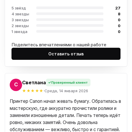
5 звёзд
27
4 звезды
8
3 звезды
0
2 звезды
0
1 звезда
0
Поделитесь впечатлениями о нашей работе
Оставить отзыв
Светлана
Проверенный клиент
А
Среда, 14 января 2026
Принтер Canon начал жевать бумагу. Обратилась в
мастерскую, где аккуратно прочистили ролики и
заменили изношенные детали. Печать теперь идёт
ровно, никаких замятий. Очень довольна
обслуживанием — вежливо, быстро и с гарантией.