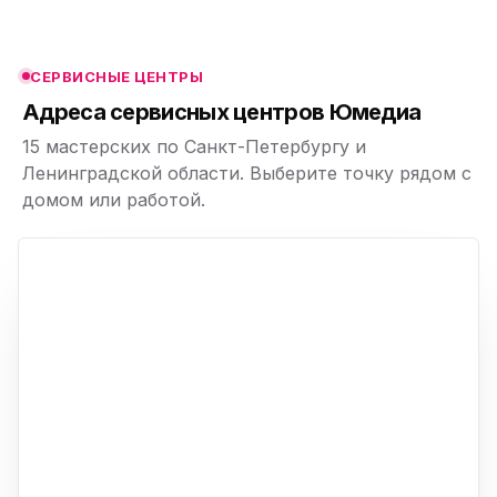
ю
ю
СЕРВИСНЫЕ ЦЕНТРЫ
ю
Адреса сервисных центров Юмедиа
15 мастерских по Санкт-Петербургу и
Ленинградской области. Выберите точку рядом с
домом или работой.
ю
p,
+
−
ю
ю