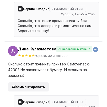
ю
Сервис Юмедиа
ОФИЦИАЛЬНЫЙ ОТВЕТ
Суббота, 1 ноября 2025
Спасибо, что нашли время написать, Зоя!
Спасибо, что доверили ремонт именно нам.
Берегите технику!
Дина Кулахметова
Проверенный клиент
ИНА
Среда, 30 июня 2021
Сколько стоит починить принтер Самсунг scx-
4200? Не захватывает бумагу. И сколько по
времени?
Комментировать
ю
Сервис Юмедиа
ОФИЦИАЛЬНЫЙ ОТВЕТ