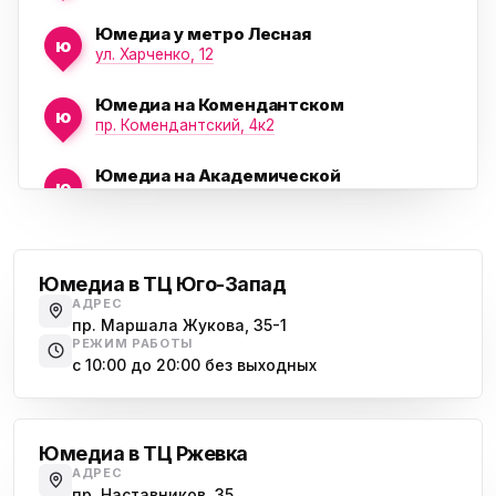
Юмедиа у метро Лесная
ю
ул. Харченко, 12
Юмедиа на Комендантском
ю
пр. Комендантский, 4к2
Юмедиа на Академической
ю
пр. Науки, 21к1
Проспект Ветеранов
Юмедиа на Васильевском острове
ю
Морская набережная, 35
Юмедиа в ТЦ Юго-Запад
АДРЕС
Юмедиа на Наставников
пр. Маршала Жукова, 35-1
ю
пр. Наставников 35
РЕЖИМ РАБОТЫ
с 10:00 до 20:00 без выходных
Юмедиа на Дыбенко
Большевиков
ю
ул. Антонова-Овсеенко, 25к1
Юмедиа в ТЦ Ржевка
Юмедиа в ТК Юго-Запад
ю
АДРЕС
пр. Маршала Жукова, 35-1
пр. Наставников, 35