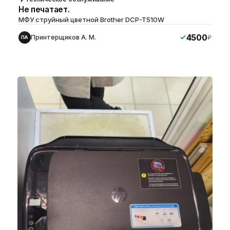
Не печатает.
МФУ струйный цветной Brother DCP-T510W
4500
Принтерщиков А. М.
₽
ПА