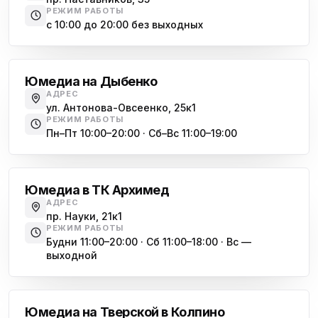
РЕЖИМ РАБОТЫ
Юмедиа на Космонавтов
с 10:00 до 20:00 без выходных
ю
пр. Космонавтов, 38к4
Дыбенко
Юмедиа на Международной
ю
Юмедиа на Дыбенко
ул. Белы Куна, 24к1
АДРЕС
ул. Антонова-Овсеенко, 25к1
Юмедиа в Купчино
ю
РЕЖИМ РАБОТЫ
ул. Будапештская, 87-3
Пн–Пт 10:00–20:00 · Сб–Вс 11:00–19:00
Академическая
Юмедиа Сервис в Колпино
ю
ул. Тверская 60, Колпино
Юмедиа в ТК Архимед
Юмедиа во Всеволожске
АДРЕС
ю
пр. Науки, 21к1
пр. Христиновский 28, Всеволожск
РЕЖИМ РАБОТЫ
Будни 11:00–20:00 · Сб 11:00–18:00 · Вс —
выходной
Обухово
Юмедиа на Тверской в Колпино