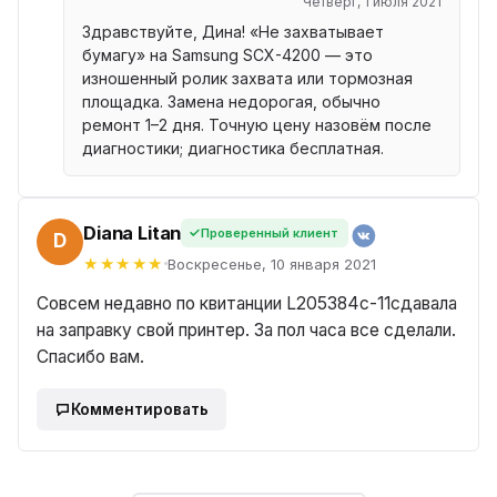
Четверг, 1 июля 2021
Здравствуйте, Дина! «Не захватывает
бумагу» на Samsung SCX-4200 — это
изношенный ролик захвата или тормозная
площадка. Замена недорогая, обычно
ремонт 1–2 дня. Точную цену назовём после
диагностики; диагностика бесплатная.
Diana Litan
Проверенный клиент
ANA
Воскресенье, 10 января 2021
Совсем недавно по квитанции L205384c-11сдавала
на заправку свой принтер. За пол часа все сделали.
Спасибо вам.
Комментировать