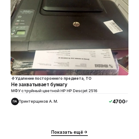
Удаление постороннего предмета, ТО
Не захватывает бумагу
МФУ струйный цветной HP HP Descjet 2516
4700
Принтерщиков А. М.
₽
ПА
ю
ю
Показать ещё