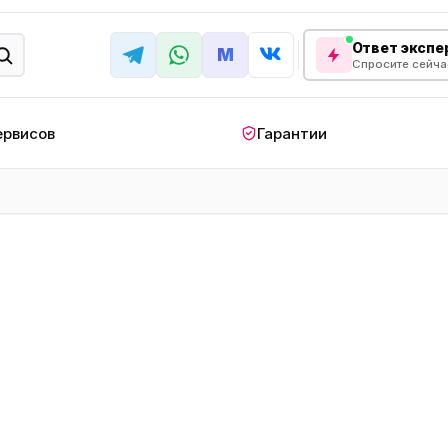
Ответ экспер
M
Спросите сейча
ервисов
Гарантии
КРУПНАЯ БЫТОВАЯ ТЕХНИКА
лодильник
Стиральная машина
Кондиционер
апольный
Мобильный
Посудомоечна
ндиционер
кондиционер
машина
овая плита
Варочная панель
Беговая дорожк
отренажер
Сушильный шкаф
Духовой шкаф
лодильная
Холодильный шкаф
Встраиваемая с
камера