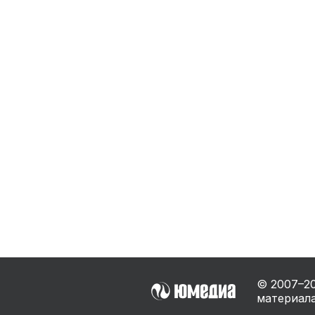
Бытовая техника
Ви
Ото
Фототехника
Оргтехника
Паро
Сушил
Аудиотехника
Электротранспорт
Электроинструмент
Бензотехника
Садовая техника
© 2007–
2
материала