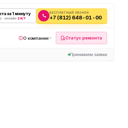
БЕСПЛАТНЫЙ ЗВОНОК
та за 1 минуту
+7 (812) 648-01-00
с · онлайн
24/7
Статус ремонта
О компании
Принимаем заявки
я
а
вч