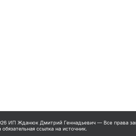
нный шкаф
Вентиляция
Осушитель возду
пительный
Бьюти холодильник
Водонагревате
котел
конвектомат
Бойлер
Кулер для вод
ьная машина
Тепловая завеса
026
ИП Жданюк Дмитрий Геннадьевич — Все права за
 обязательная ссылка на источник.