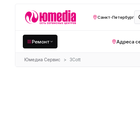
Санкт-Петербург
Ремонт
Адреса с
Юмедиа Сервис
>
3Cott
Крупная бытовая
техника
Хо
Кухонная техника
Н
ко
Мелкая цифровая
техника
Газ
Видеотехника
Вел
Компьютерная техника
Хо