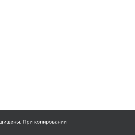
ха
ль
ы
щищены. При копировании