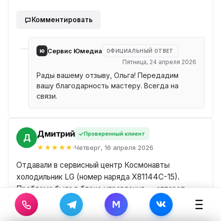
Комментировать
ю
Сервис Юмедиа
ОФИЦИАЛЬНЫЙ ОТВЕТ
Пятница, 24 апреля 2026
Рады вашему отзыву, Ольга! Передадим
вашу благодарность мастеру. Всегда на
связи.
Дмитрий
Проверенный клиент
Й
Четверг, 16 апреля 2026
Отдавали в сервисный центр Космонавты
холодильник LG (номер наряда X81144C-15).
Проблема была в блоке управления — аппарат
постоянно пищал и выдавал ошибку. Починили
M
плату за два дня, запчасти были в наличии. Очень