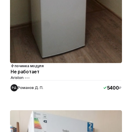
починка модуля
Не работает
Ariston ---
5400
Романов Д. П.
₽
РД