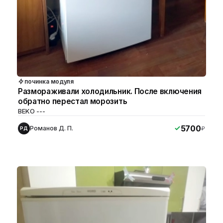
починка модуля
Размораживали холодильник. После включения
обратно перестал морозить
BEKO ---
5700
Романов Д. П.
₽
РД