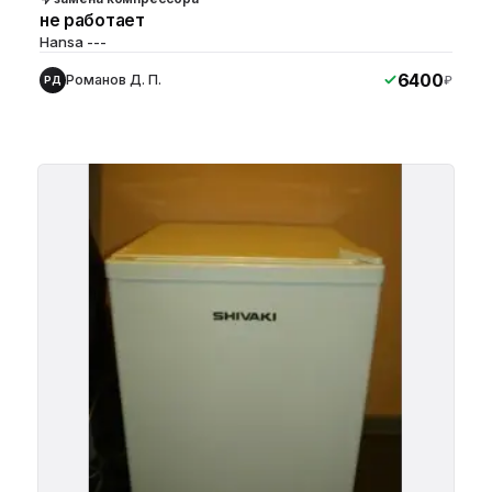
не работает
Hansa ---
6400
Романов Д. П.
₽
РД