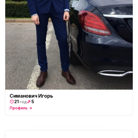
Симанович Игорь
21
5
год
Профиль →