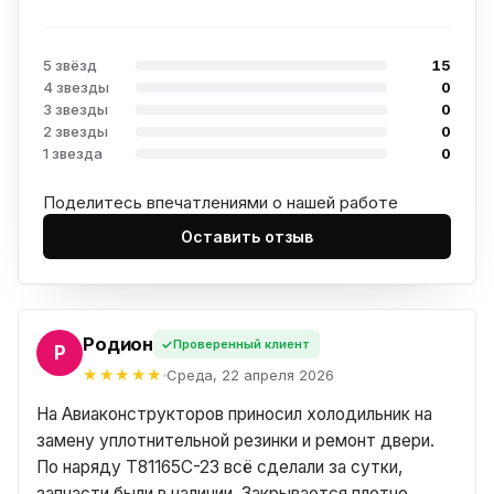
5 звёзд
15
4 звезды
0
3 звезды
0
2 звезды
0
1 звезда
0
Поделитесь впечатлениями о нашей работе
Оставить отзыв
Родион
Проверенный клиент
ОН
Среда, 22 апреля 2026
На Авиаконструкторов приносил холодильник на
замену уплотнительной резинки и ремонт двери.
По наряду T81165C-23 всё сделали за сутки,
запчасти были в наличии. Закрывается плотно,