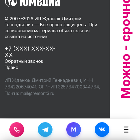
© 2007–
2026
ИП Жданюк Дмитрий
Геннадьевич — Все права защищены. При
копировании материала обязательная
ссылка на источник.
+7 (XXX) XXX-XX-
XX
Обратный звонок
Прайс
ИП Жданюк Дмитрий Геннадьевич, ИНН
784220674041, ОГРНИП 325784700344784,
Почта:
mail@remont3.ru
M