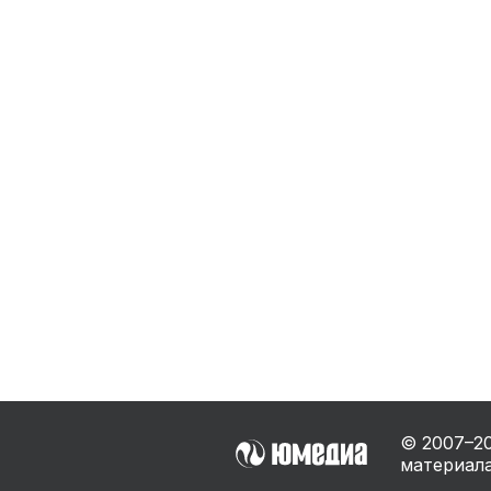
Бытовая техника
Ви
Ото
Фототехника
Оргтехника
Паро
Сушил
Аудиотехника
Электротранспорт
Электроинструмент
Бензотехника
Садовая техника
© 2007–
2
материала