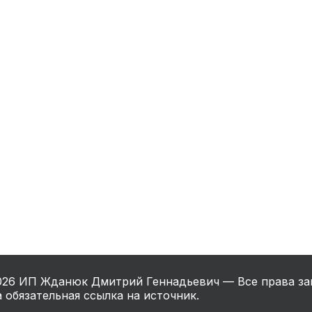
нный шкаф
Вентиляция
Осушитель возду
пительный
Бьюти холодильник
Водонагревате
котел
конвектомат
Бойлер
Кулер для вод
ьная машина
Тепловая завеса
026
ИП Жданюк Дмитрий Геннадьевич — Все права за
 обязательная ссылка на источник.