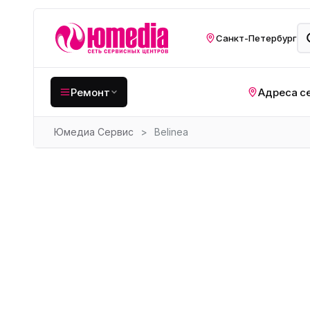
Санкт-Петербург
Ремонт
Адреса с
Юмедиа Сервис
>
Belinea
Крупная бытовая
техника
Хо
Кухонная техника
Н
ко
Мелкая цифровая
техника
Газ
Видеотехника
Вел
Компьютерная техника
Хо