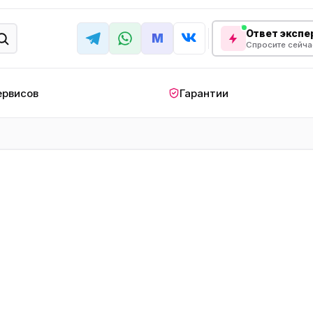
Ответ экспер
M
Спросите сейча
ервисов
Гарантии
КРУПНАЯ БЫТОВАЯ ТЕХНИКА
лодильник
Стиральная машина
Кондиционер
апольный
Мобильный
Посудомоечна
ндиционер
кондиционер
машина
овая плита
Варочная панель
Беговая дорожк
отренажер
Сушильный шкаф
Духовой шкаф
лодильная
Холодильный шкаф
Встраиваемая с
камера