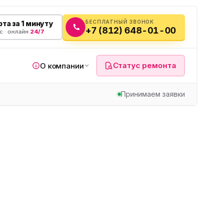
БЕСПЛАТНЫЙ ЗВОНОК
та за 1 минуту
+7 (812) 648-01-00
с · онлайн
24/7
Статус ремонта
О компании
Принимаем заявки
я
а
вч