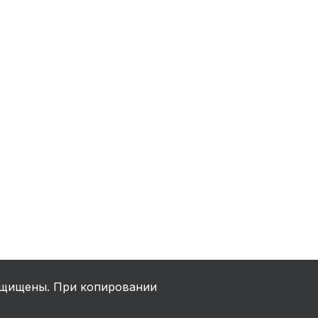
ха
ль
ы
щищены. При копировании