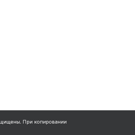
ха
ль
ы
щищены. При копировании