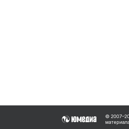
Бытовая техника
Ви
Ото
Фототехника
Оргтехника
Паро
Сушил
Аудиотехника
Электротранспорт
Электроинструмент
Бензотехника
Садовая техника
© 2007–
2
материала