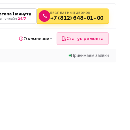
БЕСПЛАТНЫЙ ЗВОНОК
та за 1 минуту
+7 (812) 648-01-00
с · онлайн
24/7
Статус ремонта
О компании
Принимаем заявки
я
а
вч