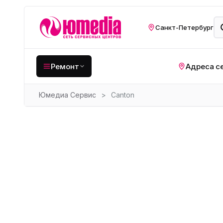
Санкт-Петербург
Ремонт
Адреса с
Юмедиа Сервис
>
Canton
Крупная бытовая
техника
Хо
Кухонная техника
Н
ко
Мелкая цифровая
техника
Газ
Видеотехника
Вел
Компьютерная техника
Хо