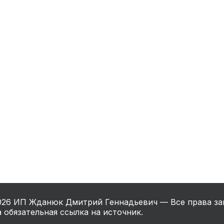
нный шкаф
Вентиляция
Осушитель возду
пительный
Бьюти холодильник
Водонагревате
котел
конвектомат
Бойлер
Кулер для вод
ьная машина
Тепловая завеса
026
ИП Жданюк Дмитрий Геннадьевич — Все права за
 обязательная ссылка на источник.