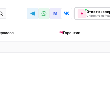
Ответ экспер
M
Спросите сейча
ервисов
Гарантии
КРУПНАЯ БЫТОВАЯ ТЕХНИКА
лодильник
Стиральная машина
Кондиционер
апольный
Мобильный
Посудомоечна
ндиционер
кондиционер
машина
овая плита
Варочная панель
Беговая дорожк
отренажер
Сушильный шкаф
Духовой шкаф
лодильная
Холодильный шкаф
Встраиваемая с
камера