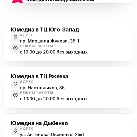
ю
пр. Науки, 21к1
Проспект Ветеранов
Юмедиа на Васильевском острове
ю
Морская набережная, 35
Юмедиа в ТЦ Юго-Запад
АДРЕС
Юмедиа на Наставников
пр. Маршала Жукова, 35-1
ю
пр. Наставников 35
РЕЖИМ РАБОТЫ
с 10:00 до 20:00 без выходных
Юмедиа на Дыбенко
Большевиков
ю
ул. Антонова-Овсеенко, 25к1
Юмедиа в ТЦ Ржевка
Юмедиа в ТК Юго-Запад
ю
АДРЕС
пр. Маршала Жукова, 35-1
пр. Наставников, 35
РЕЖИМ РАБОТЫ
Юмедиа на Космонавтов
с 10:00 до 20:00 без выходных
ю
пр. Космонавтов, 38к4
Дыбенко
Юмедиа на Международной
ю
Юмедиа на Дыбенко
ул. Белы Куна, 24к1
АДРЕС
ул. Антонова-Овсеенко, 25к1
Юмедиа в Купчино