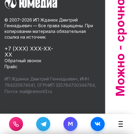
© 2007–
2026
ИП Жданюк Дмитрий
Геннадьевич — Все права защищены. При
копировании материала обязательная
ссылка на источник.
+7 (XXX) XXX-XX-
XX
Обратный звонок
Прайс
ИП Жданюк Дмитрий Геннадьевич, ИНН
784220674041, ОГРНИП 325784700344784,
Почта:
mail@remont3.ru
M