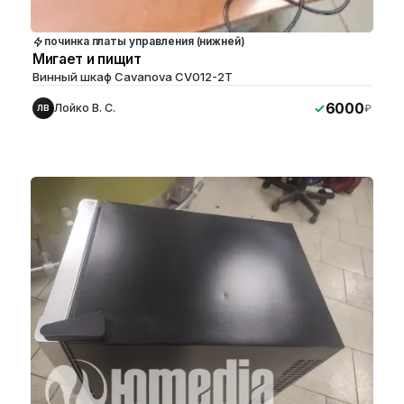
починка платы управления (нижней)
Мигает и пищит
Винный шкаф Cavanova CV012-2T
6000
Лойко В. С.
₽
ЛВ