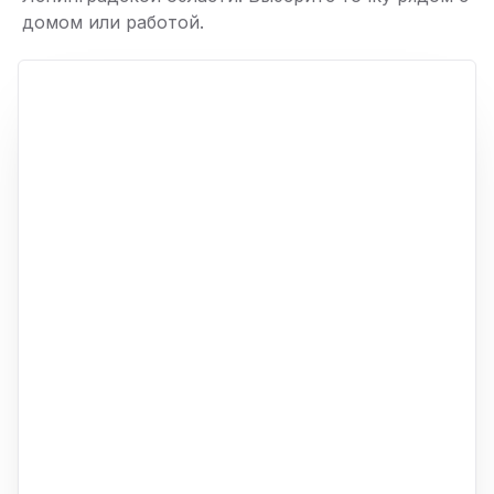
домом или работой.
ю
p,
+
−
ю
ю
ю
ю