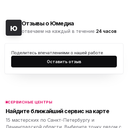
Отзывы о Юмедиа
ю
отвечаем на каждый в течение
24 часов
Поделитесь впечатлениями о нашей работе
ю
Оставить отзыв
ю
ю
ю
СЕРВИСНЫЕ ЦЕНТРЫ
ю
Найдите ближайший сервис на карте
15 мастерских по Санкт-Петербургу и
Ленинградской области. Выберите точку рядом с