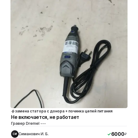
замена статора с донора + починка цепей питания
Не включается, не работает
Гравер Dremel ---
6000
Симанович И. Б.
₽
СИ