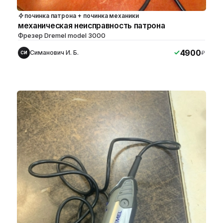
починка патрона + починка механики
механическая неисправность патрона
Фрезер Dremel model 3000
4900
Симанович И. Б.
₽
СИ