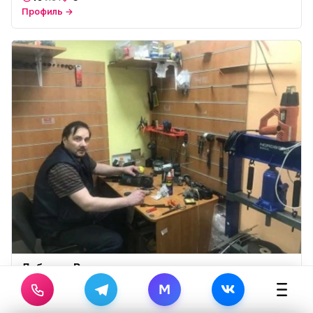
Профиль →
Лебедев Виктор
10
7
лет
M
Профиль →