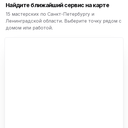
ю
Найдите ближайший сервис на карте
15 мастерских по Санкт-Петербургу и
Ленинградской области. Выберите точку рядом с
домом или работой.
ю
p,
+
−
ю
ю
ю
ю