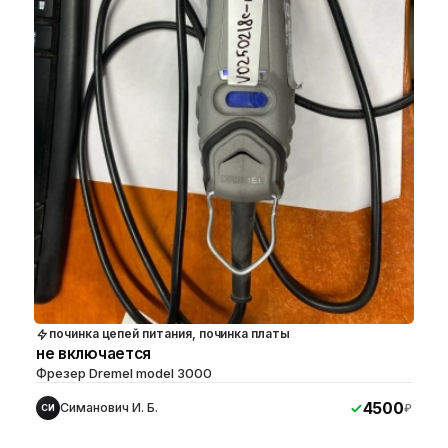
починка цепей питания, починка платы
не включается
Фрезер Dremel model 3000
4500
Симанович И. Б.
₽
СИ