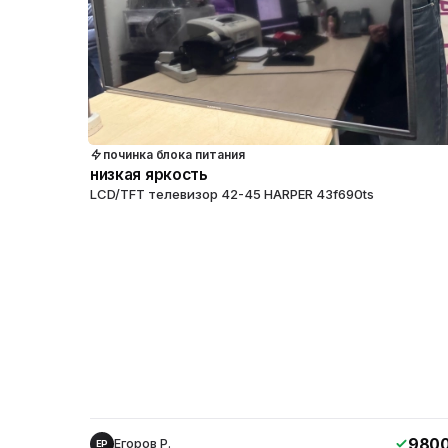
починка блока питания
низкая яркость
LCD/TFT телевизор 42-45 HARPER 43f690ts
980
Егоров Р.
ЕР