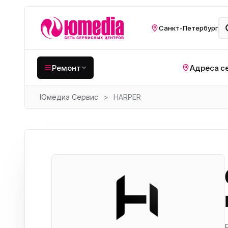
Санкт-Петербург
Ремонт
Адреса с
Юмедиа Сервис
>
HARPER
Крупная бытовая
техника
Хо
Кухонная техника
Н
ко
Мелкая цифровая
техника
Газ
Видеотехника
Вел
Компьютерная техника
Хо