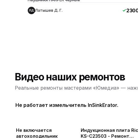
230
Латышев Д. Г.
ЛД
Видео наших ремонтов
Реальные ремонты мастерами «Юмедиа» — нажм
Не работает измельчитель InSinkErator.
ю
Не включается
Индукционная плита Ric
автохолодильник
KS-C23503 - Ремонт