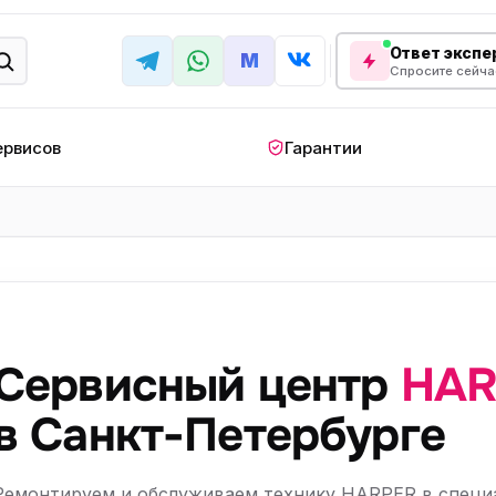
Ответ экспер
M
Спросите сейча
ервисов
Гарантии
КРУПНАЯ БЫТОВАЯ ТЕХНИКА
лодильник
Стиральная машина
Кондиционер
апольный
Мобильный
Посудомоечна
ндиционер
кондиционер
машина
Сервисный центр
HAR
овая плита
Варочная панель
Беговая дорожк
отренажер
Сушильный шкаф
Духовой шкаф
в Санкт-Петербурге
лодильная
Холодильный шкаф
Встраиваемая с
камера
Ремонтируем и обслуживаем технику HARPER в спец