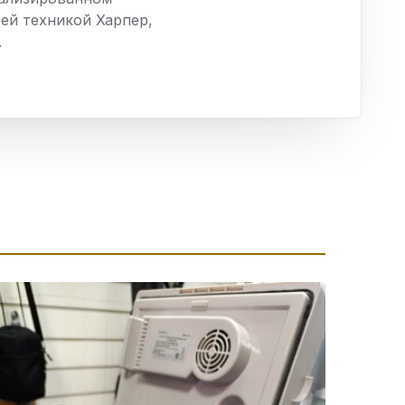
ха
ей техникой Харпер,
.
ль
ы