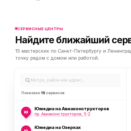
платы питания, замена
ю
диодного моста, замен
ю
транзисторов в СПб
СЕРВИСНЫЕ ЦЕНТРЫ
Найдите ближайший серв
15 мастерских по Санкт-Петербургу и Ленингра
ю
Leaflet
|
©
точку рядом с домом или работой.
OpenStreetMap,
© CARTO
Показано
15
сервисов
Юмедиа на Авиаконструкторов
ю
пр. Авиаконструкторов, 5-2
Юмедиа на Озерках
ю