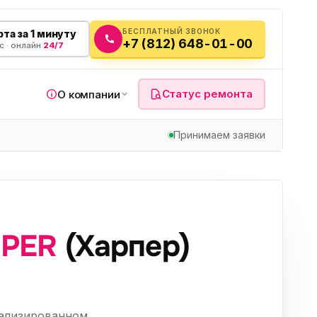
БЕСПЛАТНЫЙ ЗВОНОК
та за 1 минуту
+7 (812) 648-01-00
с · онлайн
24/7
Статус ремонта
О компании
Принимаем заявки
я
PER
(Харпер)
а
вч
иализированном