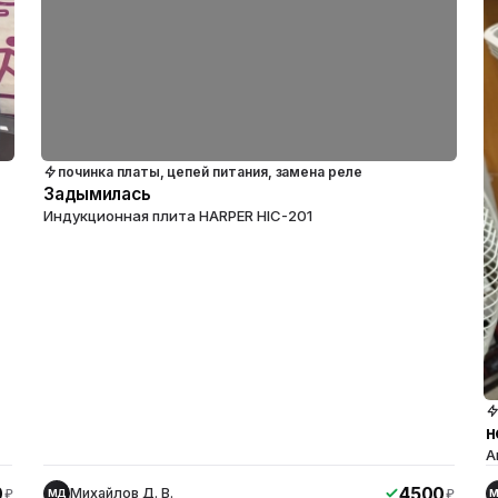
починка платы, цепей питания, замена реле
Задымилась
Индукционная плита HARPER HIC-201
н
А
0
4500
Михайлов Д. В.
₽
₽
МД