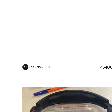
540
Аленский Т. Н.
АТ