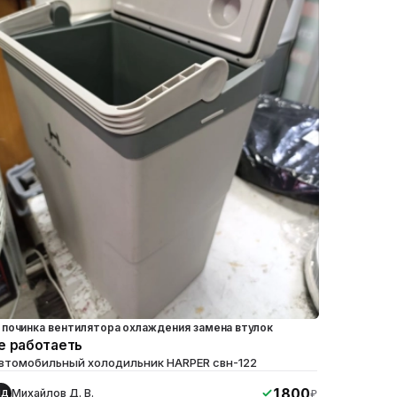
починка вентилятора охлаждения замена втулок
е работаеть
втомобильный холодильник HARPER свн-122
1800
Михайлов Д. В.
₽
МД