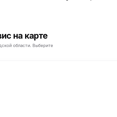
разъёма
ю
ю
а
ю
ис на карте
дской области. Выберите
ю
+
−
ю
ю