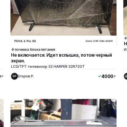
Н
И
починка блока питания
Не включается. Идет вспышка, потом черный
экран.
LCD/TFT телевизор 32 HARPER 32R720T
0
4000
Егоров Р.
₽
₽
ЕР