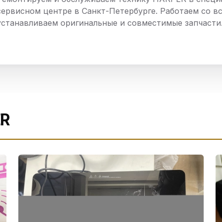
нный шкаф
Вентиляция
Осушитель возду
сервисном центре в Санкт-Петербурге. Работаем со вс
устанавливаем оригинальные и совместимые запчасти
пительный
Бьюти холодильник
Водонагревате
котел
конвектомат
Бойлер
Кулер для вод
ьная машина
Тепловая завеса
ER