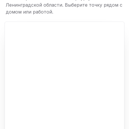
Ленинградской области. Выберите точку рядом с
домом или работой.
ю
p,
+
−
ю
ю
ю
ю