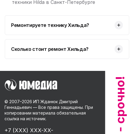
техники Hilda в Санкт-Петербурге
Юмедиа в Купчино
ю
ул. Будапештская, 87-3
Ремонтируете технику Хильда?
Юмедиа Сервис в Колпино
ю
ул. Тверская 60, Колпино
Юмедиа во Всеволожске
ю
Сколько стоит ремонт Хильда?
пр. Христиновский 28, Всеволожск
© 2007–
2026
ИП Жданюк Дмитрий
Геннадьевич — Все права защищены. При
копировании материала обязательная
ссылка на источник.
+7 (XXX) XXX-XX-