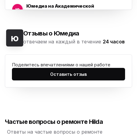
Юмедиа на Академической
ю
пр. Науки, 21к1
Юмедиа на Васильевском острове
ю
Морская набережная, 35
Отзывы о Юмедиа
ю
отвечаем на каждый в течение
24 часов
Юмедиа на Наставников
ю
пр. Наставников 35
Поделитесь впечатлениями о нашей работе
Юмедиа на Дыбенко
ю
ул. Антонова-Овсеенко, 25к1
Оставить отзыв
Юмедиа в ТК Юго-Запад
ю
пр. Маршала Жукова, 35-1
Юмедиа на Космонавтов
ю
пр. Космонавтов, 38к4
Частые вопросы о ремонте Hilda
Юмедиа на Международной
ю
ул. Белы Куна, 24к1
Ответы на частые вопросы о ремонте