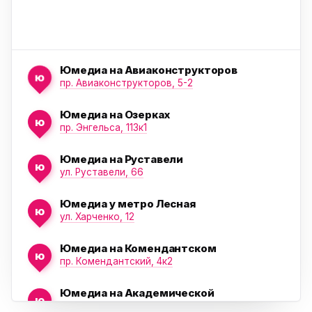
Юмедиа на Авиаконструкторов
ю
пр. Авиаконструкторов, 5-2
Юмедиа на Озерках
ю
ю
пр. Энгельса, 113к1
Юмедиа на Руставели
ю
ул. Руставели, 66
Юмедиа у метро Лесная
ю
ул. Харченко, 12
Юмедиа на Комендантском
ю
пр. Комендантский, 4к2
Юмедиа на Академической
ю
пр. Науки, 21к1