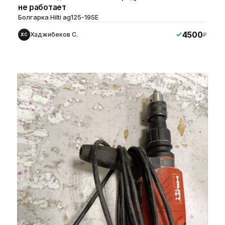
не работает
Болгарка Hilti ag125-19SE
4500
Хаджибеков С.
₽
ХС