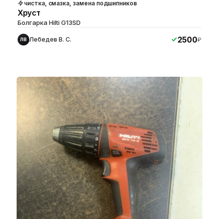
чистка, смазка, замена подшипников
Хруст
Болгарка Hilti G13SD
2500
Лебедев В. С.
₽
ЛВ