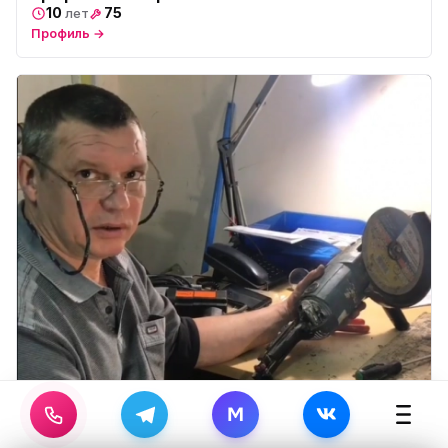
10
75
лет
Профиль →
M