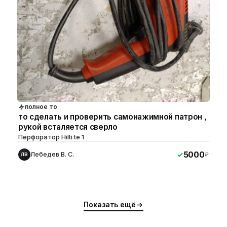
полное то
то сделать и проверить самонажимной патрон ,
рукой всталяется сверло
Перфоратор Hilti te 1
5000
Лебедев В. С.
₽
ЛВ
Показать ещё