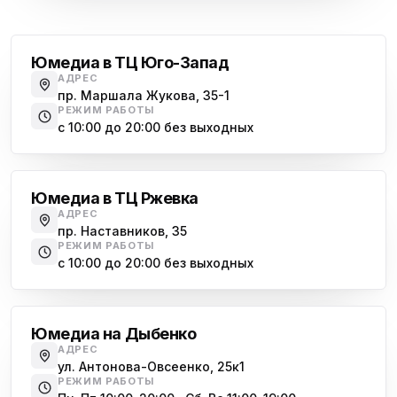
Проспект Ветеранов
Юмедиа на Васильевском острове
ю
Морская набережная, 35
Юмедиа в ТЦ Юго-Запад
АДРЕС
Юмедиа на Наставников
пр. Маршала Жукова, 35-1
ю
пр. Наставников 35
РЕЖИМ РАБОТЫ
с 10:00 до 20:00 без выходных
Юмедиа на Дыбенко
Большевиков
ю
ул. Антонова-Овсеенко, 25к1
Юмедиа в ТЦ Ржевка
Юмедиа в ТК Юго-Запад
ю
АДРЕС
пр. Маршала Жукова, 35-1
пр. Наставников, 35
РЕЖИМ РАБОТЫ
Юмедиа на Космонавтов
с 10:00 до 20:00 без выходных
ю
пр. Космонавтов, 38к4
Дыбенко
Юмедиа на Международной
ю
Юмедиа на Дыбенко
ул. Белы Куна, 24к1
АДРЕС
ул. Антонова-Овсеенко, 25к1
Юмедиа в Купчино
ю
РЕЖИМ РАБОТЫ
ул. Будапештская, 87-3