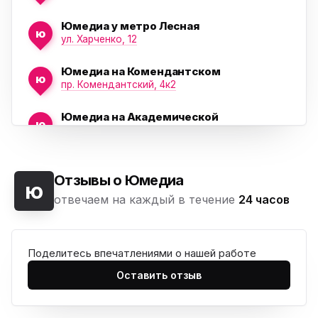
Юмедиа у метро Лесная
ю
ул. Харченко, 12
Юмедиа на Комендантском
ю
пр. Комендантский, 4к2
Юмедиа на Академической
ю
пр. Науки, 21к1
Юмедиа на Васильевском острове
ю
Морская набережная, 35
Отзывы о Юмедиа
ю
отвечаем на каждый в течение
24 часов
Юмедиа на Наставников
ю
пр. Наставников 35
Поделитесь впечатлениями о нашей работе
Юмедиа на Дыбенко
ю
ул. Антонова-Овсеенко, 25к1
Оставить отзыв
Юмедиа в ТК Юго-Запад
ю
пр. Маршала Жукова, 35-1