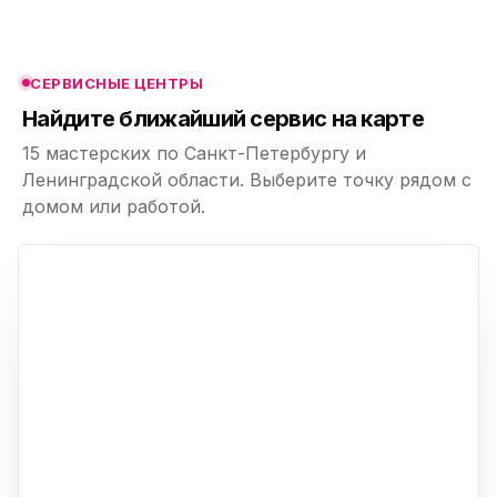
ю
ю
СЕРВИСНЫЕ ЦЕНТРЫ
ю
Найдите ближайший сервис на карте
15 мастерских по Санкт-Петербургу и
Ленинградской области. Выберите точку рядом с
домом или работой.
ю
p,
+
−
ю
ю