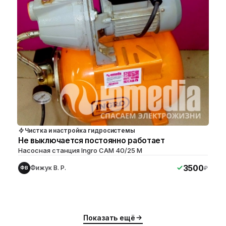
Чистка и настройка гидросистемы
Не выключается постоянно работает
Насосная станция Ingro CAM 40/25 M
3500
Фижук В. Р.
₽
ФВ
ю
ю
Показать ещё