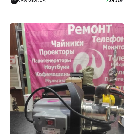
3500
Смоленко А. А.
₽
СА