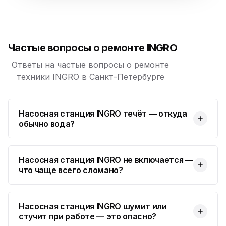
Юмедиа на Космонавтов
ю
пр. Космонавтов, 38к4
Частые вопросы о ремонте INGRO
Юмедиа на Международной
ю
ул. Белы Куна, 24к1
Ответы на частые вопросы о ремонте
техники INGRO в Санкт-Петербурге
Юмедиа в Купчино
ю
ул. Будапештская, 87-3
Насосная станция INGRO течёт — откуда
Юмедиа Сервис в Колпино
ю
обычно вода?
ул. Тверская 60, Колпино
Юмедиа во Всеволожске
ю
пр. Христиновский 28, Всеволожск
Насосная станция INGRO не включается —
что чаще всего сломано?
Насосная станция INGRO шумит или
стучит при работе — это опасно?