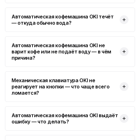
Юмедиа во Всеволожске
ю
пр. Христиновский 28, Всеволожск
Автоматическая кофемашина OKI течёт
— откуда обычно вода?
Автоматическая кофемашина OKI не
варит кофе или не подаёт воду — в чём
причина?
Механическая клавиатура OKI не
реагирует на кнопки — что чаще всего
ломается?
Автоматическая кофемашина OKI выдаёт
ошибку — что делать?