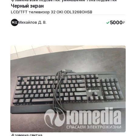
Черный экран
LCD/TFT телевизор 32 OKI ODL3268OHSB
5000
Михайлов Д. В.
₽
МД
замена свитча