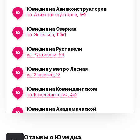
Юмедиа на Авиаконструкторов
ю
пр. Авиаконструкторов, 5-2
Юмедиа на Озерках
ю
ю
пр. Энгельса, 113к1
Юмедиа на Руставели
ю
ул. Руставели, 66
Юмедиа у метро Лесная
ю
ул. Харченко, 12
Юмедиа на Комендантском
ю
пр. Комендантский, 4к2
Юмедиа на Академической
ю
пр. Науки, 21к1
Юмедиа на Васильевском острове
ю
Морская набережная, 35
Отзывы о Юмедиа