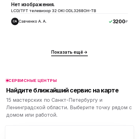
Нет изображения.
LCD/TFT телевизор 32 OKI ODL3268OH-TB
3200
Савченко А. А.
₽
СА
ю
ю
Показать ещё
ю
ю
СЕРВИСНЫЕ ЦЕНТРЫ
ю
Найдите ближайший сервис на карте
15 мастерских по Санкт-Петербургу и
Ленинградской области. Выберите точку рядом с
домом или работой.
ю
p,
+