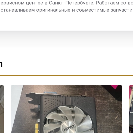
сервисном центре в Санкт-Петербурге. Работаем со в
нный шкаф
Вентиляция
Осушитель возду
устанавливаем оригинальные и совместимые запчасти
пительный
Бьюти холодильник
Водонагревате
котел
конвектомат
Бойлер
Кулер для вод
ьная машина
Тепловая завеса
n