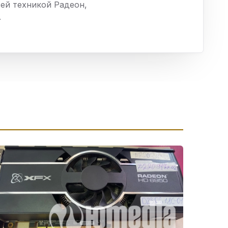
сей техникой Радеон,
ха
.
ль
ы