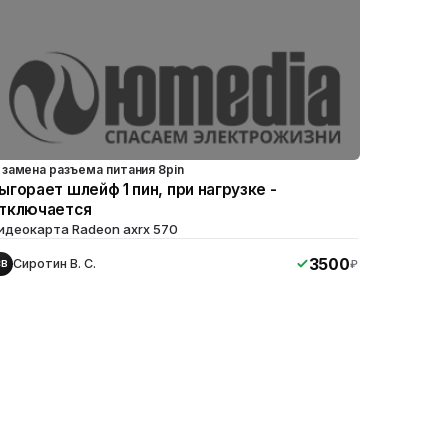
замена разъема питания 8pin
ыгорает шлейф 1 пин, при нагрузке -
тключается
идеокарта Radeon axrx 570
3500
Сиротин В. С.
₽
СВ