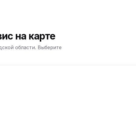
ю
ю
ю
ис на карте
дской области. Выберите
ю
+
−
ю
ю