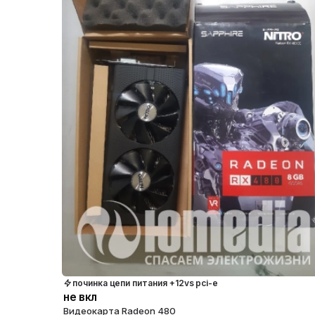
починка цепи питания +12vs pci-e
не вкл
Видеокарта Radeon 480