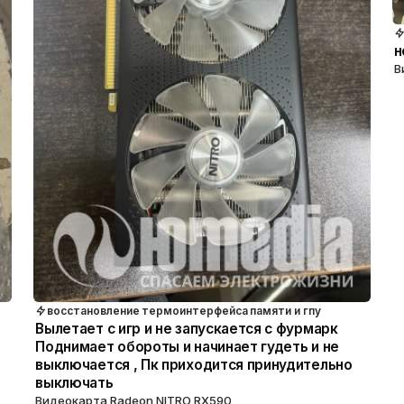
н
В
восстановление термоинтерфейса памяти и гпу
Вылетает с игр и не запускается с фурмарк
Поднимает обороты и начинает гудеть и не
выключается , Пк приходится принудительно
выключать
Видеокарта Radeon NITRO RX590