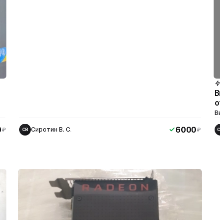
В
о
В
0
6000
Сиротин В. С.
₽
₽
СВ