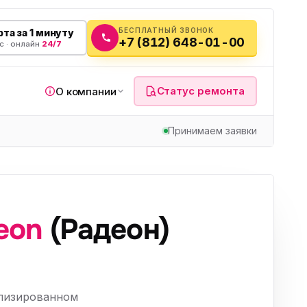
БЕСПЛАТНЫЙ ЗВОНОК
та за 1 минуту
+7 (812) 648-01-00
с · онлайн
24/7
Статус ремонта
О компании
Принимаем заявки
я
eon
(Радеон)
а
вч
ализированном