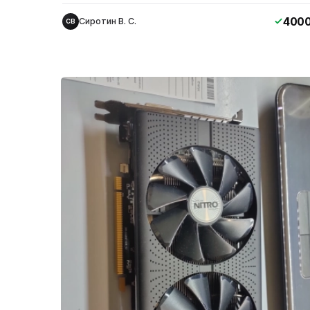
400
Сиротин В. С.
СВ