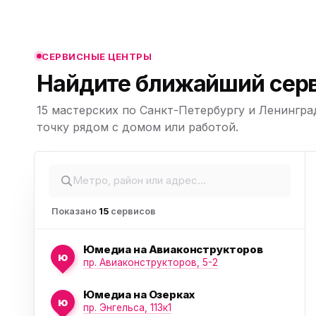
ю
ю
СЕРВИСНЫЕ ЦЕНТРЫ
Найдите ближайший серв
15 мастерских по Санкт-Петербургу и Ленингра
ю
Leaflet
|
©
точку рядом с домом или работой.
OpenStreetMap,
© CARTO
Показано
15
сервисов
Юмедиа на Авиаконструкторов
ю
пр. Авиаконструкторов, 5-2
Юмедиа на Озерках
ю
пр. Энгельса, 113к1