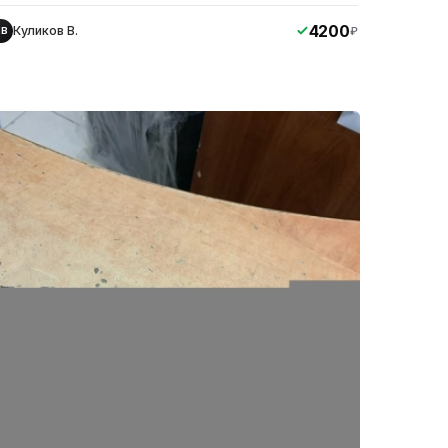
4200
Куликов В.
₽
КВ