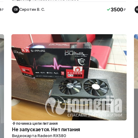
0
3500
Сиротин В. С.
₽
₽
СВ
починка цепи питания
Не запускается. Нет питания
Видеокарта Radeon RX580