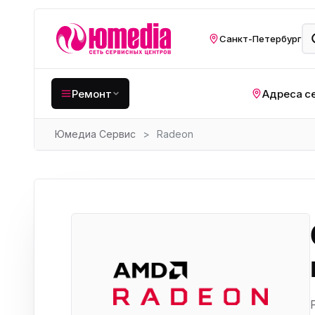
Санкт-Петербург
Ремонт
Адреса с
Юмедиа Сервис
>
Radeon
Крупная бытовая
техника
Хо
Кухонная техника
Н
ко
Мелкая цифровая
техника
Газ
Видеотехника
Вел
Компьютерная техника
Хо