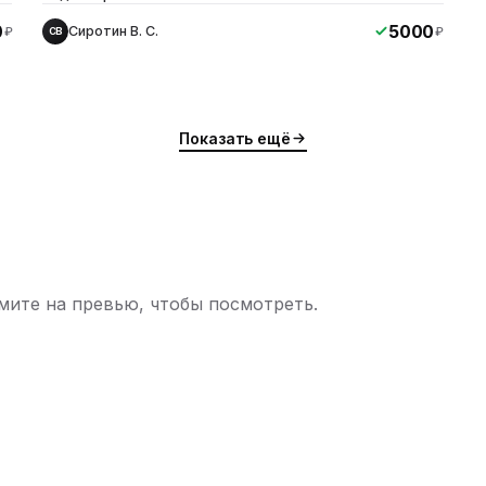
0
5000
Сиротин В. С.
₽
₽
СВ
Показать ещё
ите на превью, чтобы посмотреть.
ю