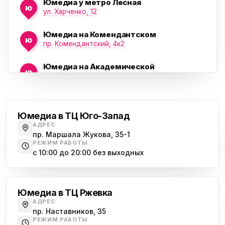
Юмедиа у метро Лесная
ю
ул. Харченко, 12
Юмедиа на Комендантском
ю
пр. Комендантский, 4к2
Юмедиа на Академической
ю
пр. Науки, 21к1
Проспект Ветеранов
Юмедиа на Васильевском острове
ю
Морская набережная, 35
Юмедиа в ТЦ Юго-Запад
АДРЕС
Юмедиа на Наставников
пр. Маршала Жукова, 35-1
ю
пр. Наставников 35
РЕЖИМ РАБОТЫ
с 10:00 до 20:00 без выходных
Юмедиа на Дыбенко
Большевиков
ю
ул. Антонова-Овсеенко, 25к1
Юмедиа в ТЦ Ржевка
Юмедиа в ТК Юго-Запад
ю
АДРЕС
пр. Маршала Жукова, 35-1
пр. Наставников, 35
РЕЖИМ РАБОТЫ