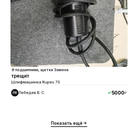
подшипники, щетки Замена
трещит
Шлифмашинка Rupes 75
5000
Лебедев В. С.
₽
ЛВ
ю
ю
Показать ещё
ю
ю