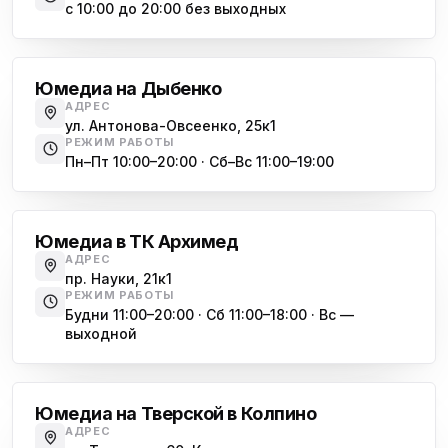
Юмедиа на Космонавтов
с 10:00 до 20:00 без выходных
ю
пр. Космонавтов, 38к4
Дыбенко
Юмедиа на Международной
ю
Юмедиа на Дыбенко
ул. Белы Куна, 24к1
АДРЕС
ул. Антонова-Овсеенко, 25к1
Юмедиа в Купчино
ю
РЕЖИМ РАБОТЫ
ул. Будапештская, 87-3
Пн–Пт 10:00–20:00 · Сб–Вс 11:00–19:00
Академическая
Юмедиа Сервис в Колпино
ю
ул. Тверская 60, Колпино
Юмедиа в ТК Архимед
Юмедиа во Всеволожске
АДРЕС
ю
пр. Науки, 21к1
пр. Христиновский 28, Всеволожск
РЕЖИМ РАБОТЫ
Будни 11:00–20:00 · Сб 11:00–18:00 · Вс —
выходной
Обухово
Юмедиа на Тверской в Колпино
АДРЕС