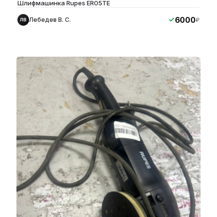
Шлифмашинка Rupes ER05TE
6000
Лебедев В. С.
₽
ЛВ