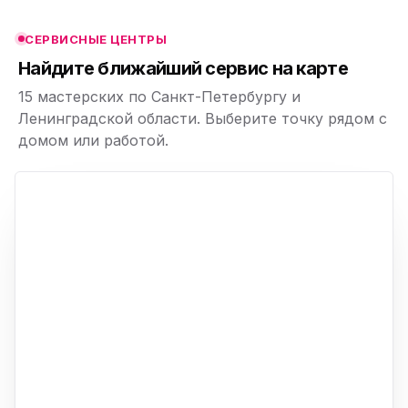
СЕРВИСНЫЕ ЦЕНТРЫ
ю
Найдите ближайший сервис на карте
15 мастерских по Санкт-Петербургу и
Ленинградской области. Выберите точку рядом с
домом или работой.
ю
p,
+
−
ю
ю
ю