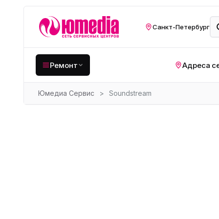
Санкт-Петербург
Ремонт
Адреса с
Юмедиа Сервис
>
Soundstream
Крупная бытовая
техника
Хо
Кухонная техника
Н
ко
Мелкая цифровая
техника
Газ
Видеотехника
Вел
Компьютерная техника
Хо