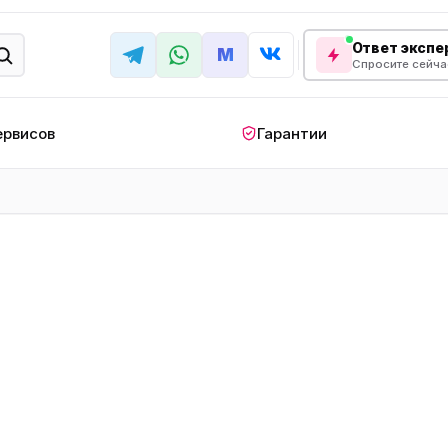
Ответ экспер
M
Спросите сейча
ервисов
Гарантии
КРУПНАЯ БЫТОВАЯ ТЕХНИКА
лодильник
Стиральная машина
Кондиционер
апольный
Мобильный
Посудомоечна
ндиционер
кондиционер
машина
овая плита
Варочная панель
Беговая дорожк
отренажер
Сушильный шкаф
Духовой шкаф
лодильная
Холодильный шкаф
Встраиваемая с
камера