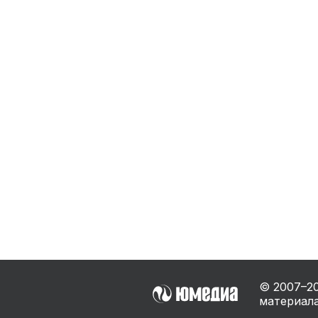
Бытовая техника
Ви
Ото
Фототехника
Оргтехника
Паро
Сушил
Аудиотехника
Электротранспорт
Электроинструмент
Бензотехника
Садовая техника
© 2007–
2
материала