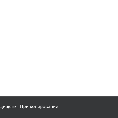
ха
ль
ы
щищены. При копировании