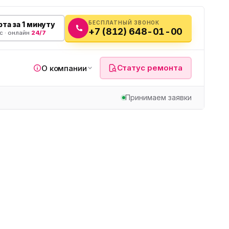
БЕСПЛАТНЫЙ ЗВОНОК
та за 1 минуту
+7 (812) 648-01-00
с · онлайн
24/7
Статус ремонта
О компании
Принимаем заявки
я
а
вч