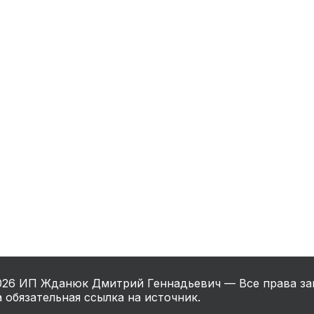
нный шкаф
Вентиляция
Осушитель возду
пительный
Бьюти холодильник
Водонагревате
котел
конвектомат
Бойлер
Кулер для вод
ьная машина
Тепловая завеса
026
ИП Жданюк Дмитрий Геннадьевич — Все права за
 обязательная ссылка на источник.