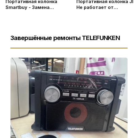
Портативная колонка
Портативная колонка JBL
Smartbuy - Замена
Не работает от
микросхем усилителей
аккумулятора | не фурыч
мощности
без АКБ
Завершённые ремонты TELEFUNKEN