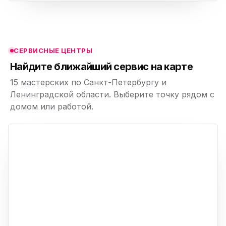
ю
ю
СЕРВИСНЫЕ ЦЕНТРЫ
ю
Найдите ближайший сервис на карте
15 мастерских по Санкт-Петербургу и
Ленинградской области. Выберите точку рядом с
домом или работой.
ю
p,
+
−
ю
ю