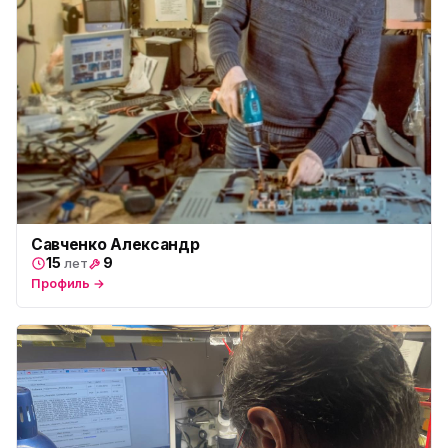
Савченко Александр
15
9
лет
Профиль →