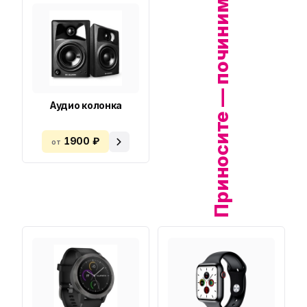
Приносите — починим!
Аудио колонка
1900 ₽
от