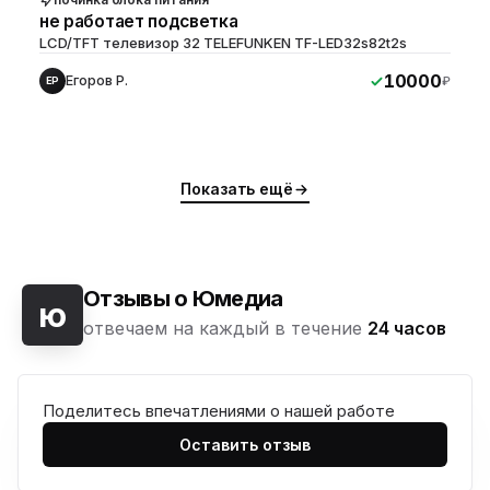
не работает подсветка
LCD/TFT телевизор 32 TELEFUNKEN TF-LED32s82t2s
10000
Егоров Р.
₽
ЕР
Показать ещё
Отзывы о Юмедиа
ю
отвечаем на каждый в течение
24 часов
Поделитесь впечатлениями о нашей работе
ю
Оставить отзыв
ю