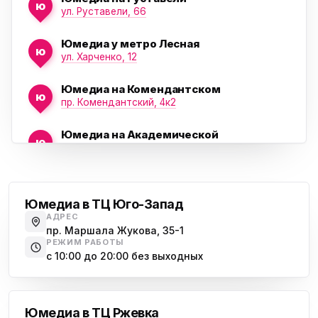
ю
ул. Руставели, 66
Юмедиа у метро Лесная
ю
ул. Харченко, 12
Юмедиа на Комендантском
ю
пр. Комендантский, 4к2
Юмедиа на Академической
ю
пр. Науки, 21к1
Проспект Ветеранов
Юмедиа на Васильевском острове
ю
Морская набережная, 35
Юмедиа в ТЦ Юго-Запад
АДРЕС
Юмедиа на Наставников
пр. Маршала Жукова, 35-1
ю
пр. Наставников 35
РЕЖИМ РАБОТЫ
с 10:00 до 20:00 без выходных
Юмедиа на Дыбенко
Большевиков
ю
ул. Антонова-Овсеенко, 25к1
Юмедиа в ТЦ Ржевка
Юмедиа в ТК Юго-Запад