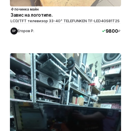
починка майн
Завис на логотипе.
LCD/TFT телевизор 33-40" TELEFUNKEN TF-LED40S81T2S
9800
Егоров Р.
₽
ЕР