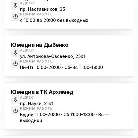
ю
АДРЕС
пр. Маршала Жукова, 35-1
пр. Наставников, 35
РЕЖИМ РАБОТЫ
Юмедиа на Космонавтов
с 10:00 до 20:00 без выходных
ю
пр. Космонавтов, 38к4
Дыбенко
Юмедиа на Международной
ю
Юмедиа на Дыбенко
ул. Белы Куна, 24к1
АДРЕС
ул. Антонова-Овсеенко, 25к1
Юмедиа в Купчино
ю
РЕЖИМ РАБОТЫ
ул. Будапештская, 87-3
Пн–Пт 10:00–20:00 · Сб–Вс 11:00–19:00
Академическая
Юмедиа Сервис в Колпино
ю
ул. Тверская 60, Колпино
Юмедиа в ТК Архимед
Юмедиа во Всеволожске
АДРЕС
ю
пр. Науки, 21к1
пр. Христиновский 28, Всеволожск
РЕЖИМ РАБОТЫ
Будни 11:00–20:00 · Сб 11:00–18:00 · Вс —
выходной
Обухово