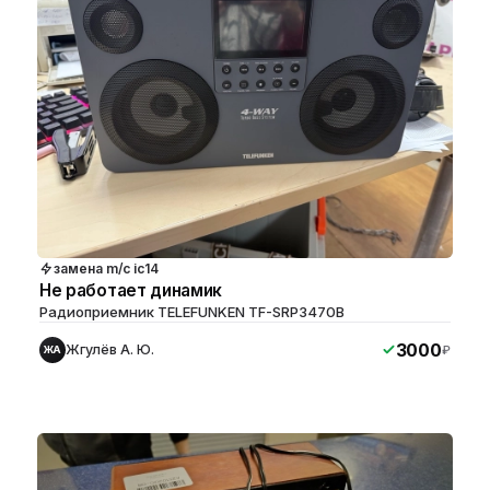
замена m/c ic14
Не работает динамик
Радиоприемник TELEFUNKEN TF-SRP3470B
3000
Жгулёв А. Ю.
₽
ЖА