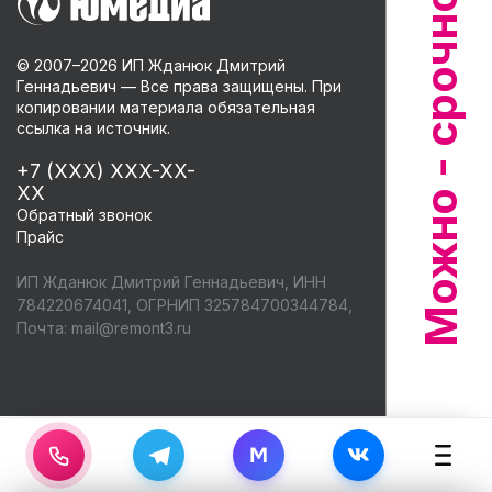
© 2007–
2026
ИП Жданюк Дмитрий
Геннадьевич — Все права защищены. При
копировании материала обязательная
ссылка на источник.
+7 (XXX) XXX-XX-
XX
Обратный звонок
Прайс
ИП Жданюк Дмитрий Геннадьевич, ИНН
784220674041, ОГРНИП 325784700344784,
Почта:
mail@remont3.ru
M