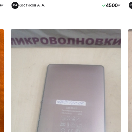
0
4500
Костиков А. А.
₽
₽
КА