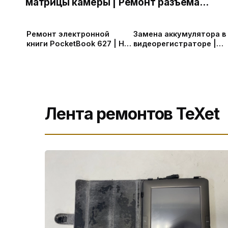
матрицы камеры | Ремонт разъёма
зарядки | Замена аккумулятора |
Прошивка видеорегистратора
Ремонт электронной
Замена аккумулятора в
книги PocketBook 627 | Не
видеорегистраторе |
включается PocketBook |
мигает, отключается
Замена АКБ
Лента ремонтов TeXet