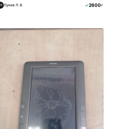
2600
Лунев Л. В.
₽
ЛЛ