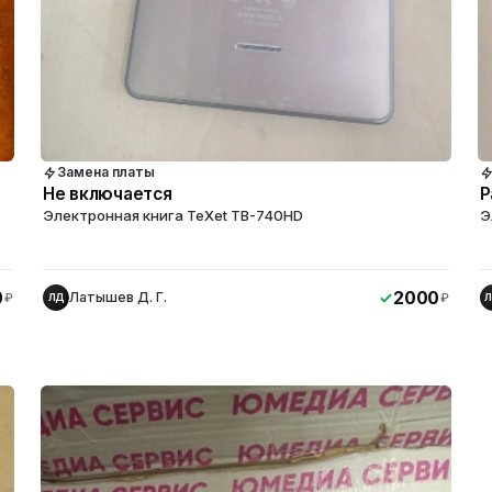
Замена платы
Не включается
Р
Электронная книга TeXet TB-740HD
Э
0
2000
Латышев Д. Г.
₽
₽
ЛД