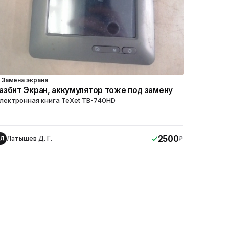
Замена экрана
азбит Экран, аккумулятор тоже под замену
лектронная книга TeXet TB-740HD
2500
Латышев Д. Г.
₽
ЛД