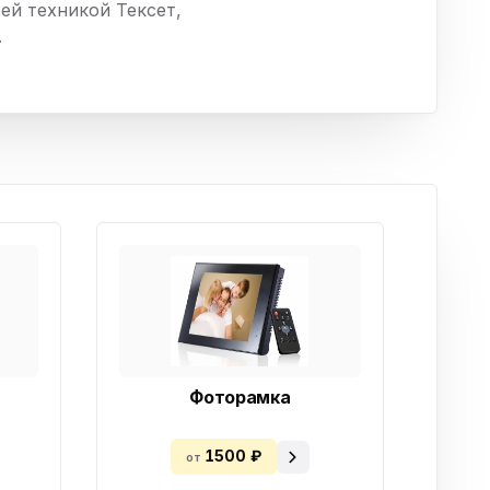
ей техникой Тексет,
ха
.
ль
ы
Фоторамка
1500 ₽
от