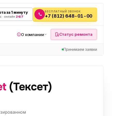
БЕСПЛАТНЫЙ ЗВОНОК
та за 1 минуту
+7 (812) 648-01-00
с · онлайн
24/7
Статус ремонта
О компании
Принимаем заявки
я
et
(Тексет)
а
вч
изированном