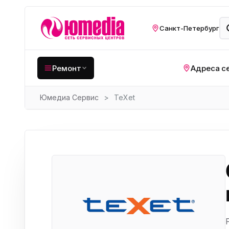
Санкт-Петербург
Ремонт
Адреса с
Юмедиа Сервис
>
TeXet
Крупная бытовая
техника
Хо
Кухонная техника
Н
ко
Мелкая цифровая
техника
Газ
Видеотехника
Вел
Компьютерная техника
Хо