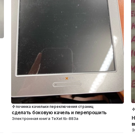
починка качельки переключения страниц
сделать боковую качель и перепрошить
Н
Электронная книга TeXet tb-883a
в
Э