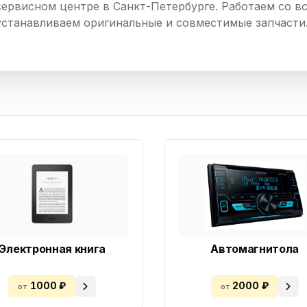
сервисном центре в Санкт-Петербурге. Работаем со вс
нный шкаф
Вентиляция
Осушитель возду
устанавливаем оригинальные и совместимые запчасти
пительный
Бьюти холодильник
Водонагревате
котел
конвектомат
Бойлер
Кулер для вод
ьная машина
Тепловая завеса
Электронная книга
Автомагнитола
1000 ₽
2000 ₽
от
от