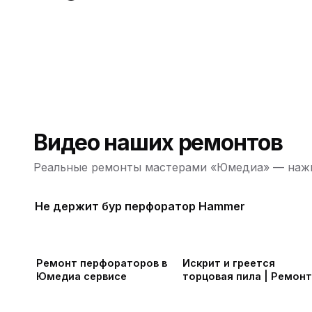
Видео наших ремонтов
Реальные ремонты мастерами «Юмедиа» — нажм
Не держит бур перфоратор Hammer
ю
Ремонт перфораторов в
Искрит и греется
Юмедиа сервисе
торцовая пила | Ремонт
дисковых пил в СПб
ю