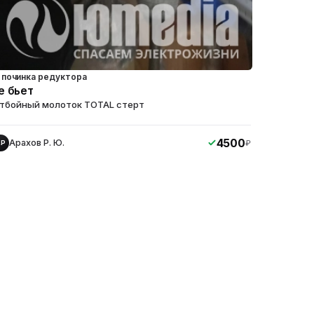
починка редуктора
е бьет
тбойный молоток TOTAL стерт
4500
Арахов Р. Ю.
₽
АР