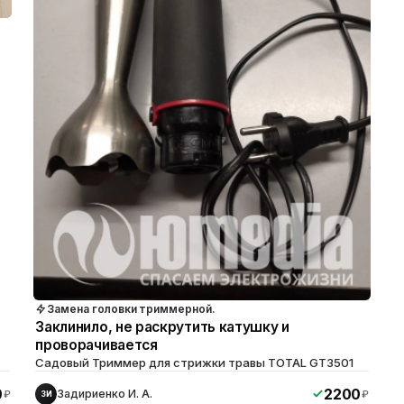
Замена головки триммерной.
Заклинило, не раскрутить катушку и
проворачивается
Садовый Триммер для стрижки травы TOTAL GT3501
0
2200
Задириенко И. А.
₽
₽
ЗИ