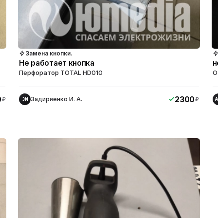
Замена кнопки.
Не работает кнопка
н
Перфоратор TOTAL HD010
О
0
2300
Задириенко И. А.
₽
₽
ЗИ