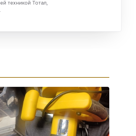
ей техникой Тотал,
ха
.
ль
ы