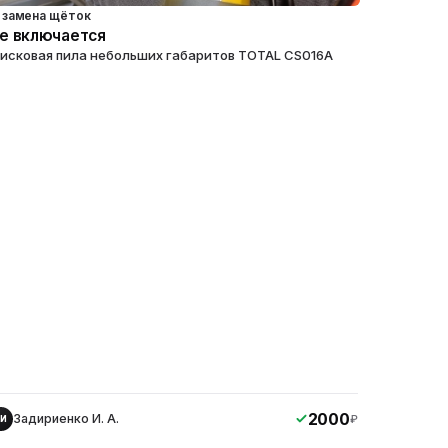
замена щёток
е включается
исковая пила небольших габаритов TOTAL CS016A
2000
Задириенко И. А.
₽
ЗИ