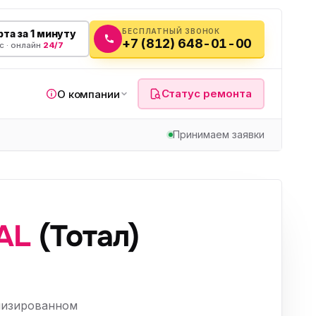
БЕСПЛАТНЫЙ ЗВОНОК
та за 1 минуту
+7 (812) 648-01-00
с · онлайн
24/7
Статус ремонта
О компании
Принимаем заявки
я
AL
(Тотал)
а
вч
лизированном