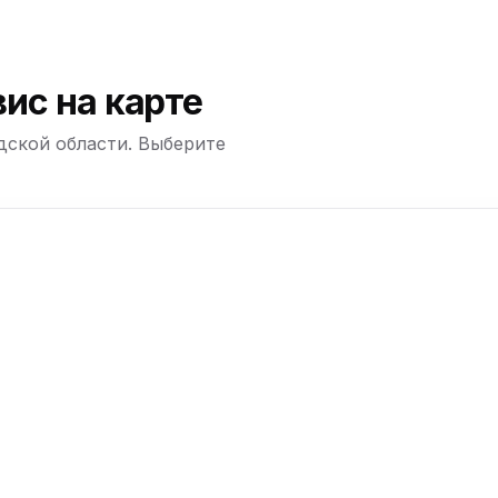
ю
ис на карте
дской области. Выберите
ю
+
−
ю
ю
ю