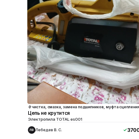
чистка, смазка, замена подшипников, муфта сцеплени
Цепь не крутится
Электропила TOTAL es001
370
Лебедев В. С.
ЛВ