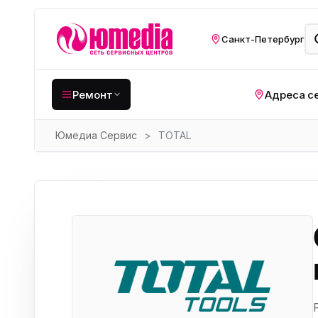
Санкт-Петербург
Ремонт
Адреса с
Юмедиа Сервис
>
TOTAL
Крупная бытовая
техника
Хо
Кухонная техника
Н
ко
Мелкая цифровая
техника
Газ
Видеотехника
Вел
Компьютерная техника
Хо