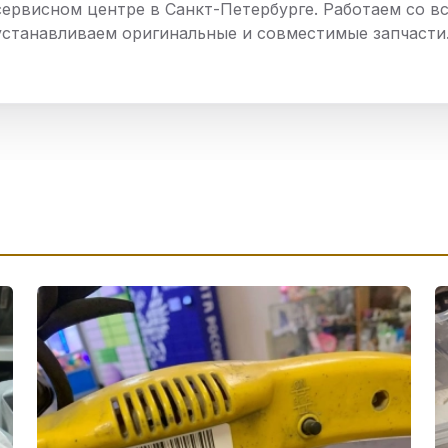
сервисном центре в Санкт-Петербурге. Работаем со вс
нный шкаф
Вентиляция
Осушитель возду
устанавливаем оригинальные и совместимые запчасти
пительный
Бьюти холодильник
Водонагревате
котел
конвектомат
Бойлер
Кулер для вод
ьная машина
Тепловая завеса