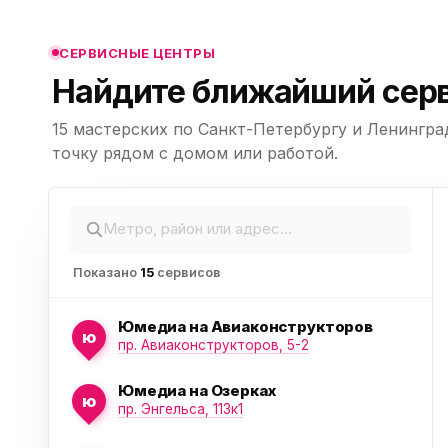
ю
СЕРВИСНЫЕ ЦЕНТРЫ
Найдите ближайший серв
15 мастерских по Санкт-Петербургу и Ленингра
ю
Leaflet
|
©
точку рядом с домом или работой.
OpenStreetMap,
© CARTO
Показано
15
сервисов
Юмедиа на Авиаконструкторов
ю
пр. Авиаконструкторов, 5-2
Юмедиа на Озерках
ю
пр. Энгельса, 113к1
ю