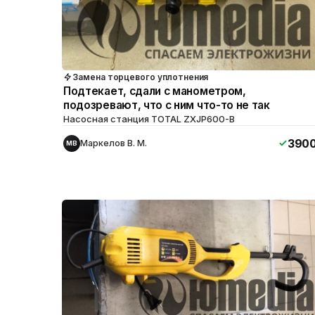
Замена торцевого уплотнения
Подтекает, сдали с манометром,
подозревают, что с ним что-то не так
Насосная станция TOTAL ZXJP600-B
390
Маркелов В. М.
МВ