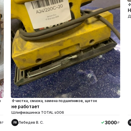
Н
Д
я
чистка, смазка, замена подшипников, щеток
не работает
Шлифмашинка TOTAL s006
0
3000
Лебедев В. С.
₽
₽
ЛВ