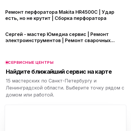
Ремонт перфоратора Makita HR4500C | Удар
есть, но не крутит | Сборка перфоратора
ю
ю
Сергей - мастер Юмедиа сервис | Ремонт
электроинструментов | Ремонт сварочных
ю
ю
аппаратов | Ремонт плазморезов
СЕРВИСНЫЕ ЦЕНТРЫ
ю
Найдите ближайший сервис на карте
15 мастерских по Санкт-Петербургу и
Ленинградской области. Выберите точку рядом с
домом или работой.
ю
p,
+
−
ю