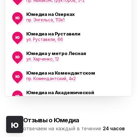
пр. Авиаконструкторов, 5-2
Юмедиа на Озерках
ю
ю
пр. Энгельса, 113к1
Юмедиа на Руставели
ю
ул. Руставели, 66
Юмедиа у метро Лесная
ю
ул. Харченко, 12
Юмедиа на Комендантском
ю
пр. Комендантский, 4к2
Юмедиа на Академической
ю
пр. Науки, 21к1
Юмедиа на Васильевском острове
ю
Морская набережная, 35
Отзывы о Юмедиа
ю
отвечаем на каждый в течение
24 часов
Юмедиа на Наставников
ю