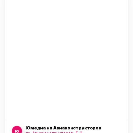
ю
ю
ю
Юмедиа на Авиаконструкторов
ю