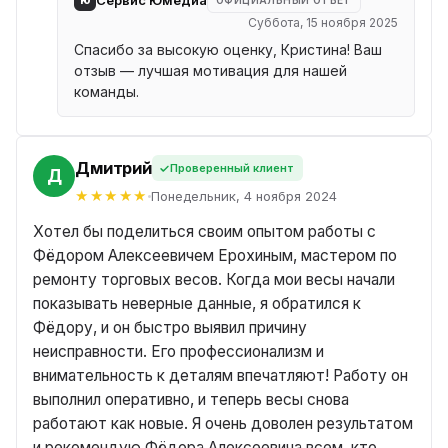
Сервис Юмедиа
ОФИЦИАЛЬНЫЙ ОТВЕТ
Суббота, 15 ноября 2025
Спасибо за высокую оценку, Кристина! Ваш
отзыв — лучшая мотивация для нашей
команды.
Дмитрий
Проверенный клиент
Й
Понедельник, 4 ноября 2024
Хотел бы поделиться своим опытом работы с
Фёдором Алексеевичем Ерохиным, мастером по
ремонту торговых весов. Когда мои весы начали
показывать неверные данные, я обратился к
Фёдору, и он быстро выявил причину
неисправности. Его профессионализм и
внимательность к деталям впечатляют! Работу он
выполнил оперативно, и теперь весы снова
работают как новые. Я очень доволен результатом
и рекомендую Фёдора Алексеевича всем, кто