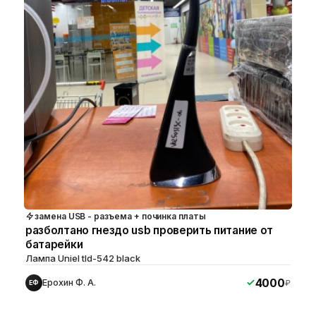
замена USB - разъема + починка платы
разболтано гнездо usb проверить питание от
батарейки
Лампа Uniel tld-542 black
4000
Ерохин Ф. А.
₽
ЕФ