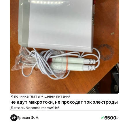
починка платы + цепей питания
не идут микротоки, не проходит ток электроды
Деталь Noname msmw11r6
6500
Ерохин Ф. А.
₽
ЕФ