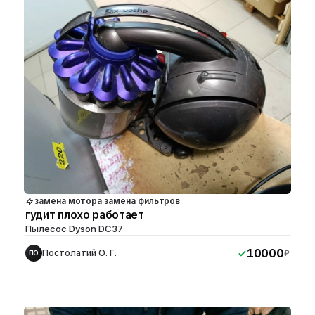
замена мотора замена фильтров
гудит плохо работает
Пылесос Dyson DC37
10000
Постолатий О. Г.
₽
ПО