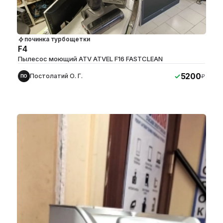
починка турбощетки
F4
Пылесос моющий ATV ATVEL F16 FASTCLEAN
5200
Постолатий О. Г.
₽
ПО