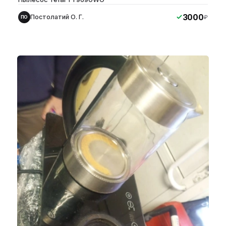
3000
Постолатий О. Г.
₽
ПО