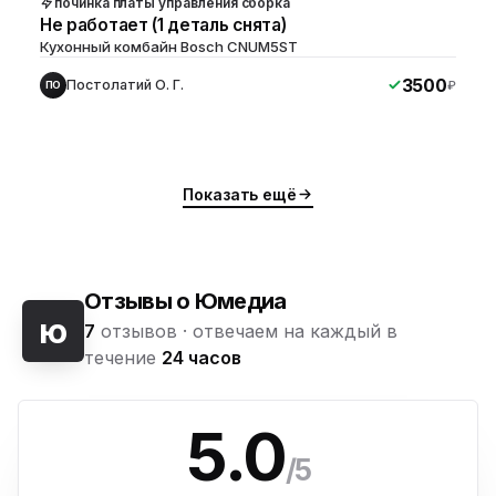
починка платы управления сборка
Не работает (1 деталь снята)
Кухонный комбайн Bosch CNUM5ST
3500
Постолатий О. Г.
₽
ПО
Показать ещё
Отзывы о Юмедиа
ю
7
отзывов ·
отвечаем на каждый в
течение
24 часов
5.0
/5