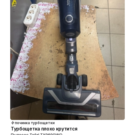
починка турбощетки
Турбощетка плохо крутится
Пылесос Tefal TY9690WO