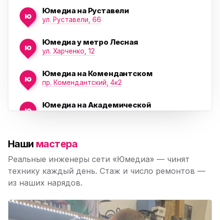
Юмедиа на Руставели
ю
ул. Руставели, 66
Юмедиа у метро Лесная
ю
ул. Харченко, 12
Юмедиа на Комендантском
ю
пр. Комендантский, 4к2
Юмедиа на Академической
ю
пр. Науки, 21к1
Юмедиа на Васильевском острове
ю
Наши
мастера
Морская набережная, 35
Реальные инженеры сети «Юмедиа» — чинят
Юмедиа на Наставников
технику каждый день. Стаж и число ремонтов —
ю
пр. Наставников 35
из наших нарядов.
Юмедиа на Дыбенко
ю
ул. Антонова-Овсеенко, 25к1