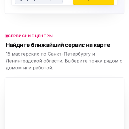
ю
ю
СЕРВИСНЫЕ ЦЕНТРЫ
ю
Найдите ближайший сервис на карте
15 мастерских по Санкт-Петербургу и
Ленинградской области. Выберите точку рядом с
домом или работой.
ю
p,
+
−
ю