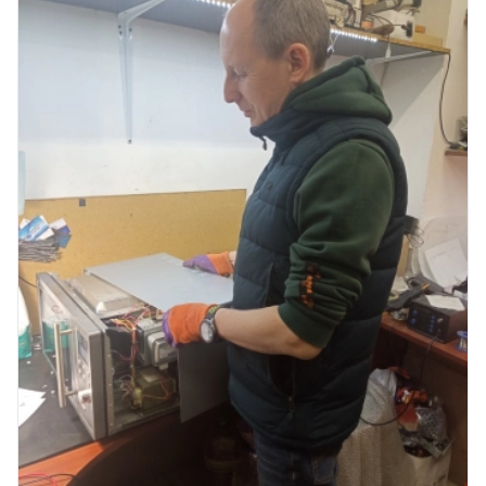
Юмедиа в ТК Юго-Запад
ю
пр. Маршала Жукова, 35-1
Юмедиа на Космонавтов
ю
пр. Космонавтов, 38к4
Юмедиа на Международной
ю
ул. Белы Куна, 24к1
Юмедиа в Купчино
ю
ул. Будапештская, 87-3
Юмедиа Сервис в Колпино
ю
ул. Тверская 60, Колпино
Юмедиа во Всеволожске
ю
пр. Христиновский 28, Всеволожск