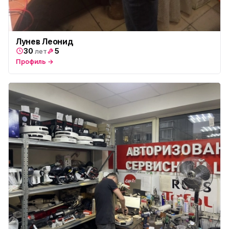
Лунев Леонид
30
5
лет
Профиль →