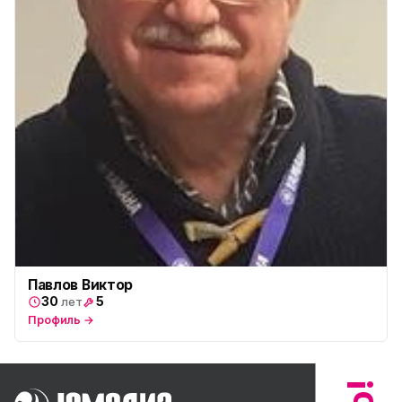
ю
ул. Будапештская, 87-3
Юмедиа Сервис в Колпино
ю
ул. Тверская 60, Колпино
Юмедиа во Всеволожске
ю
пр. Христиновский 28, Всеволожск
Павлов Виктор
30
5
лет
Профиль →