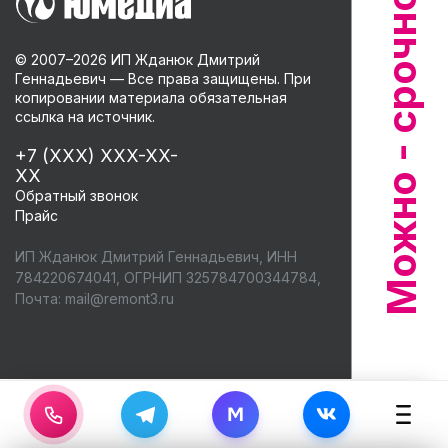
© 2007–
2026
ИП Жданюк Дмитрий
Геннадьевич — Все права защищены. При
копировании материала обязательная
ссылка на источник.
+7 (XXX) XXX-XX-
XX
Обратный звонок
Прайс
ИП Жданюк Дмитрий Геннадьевич, ИНН
784220674041, ОГРНИП 325784700344784,
Почта:
mail@remont3.ru
M