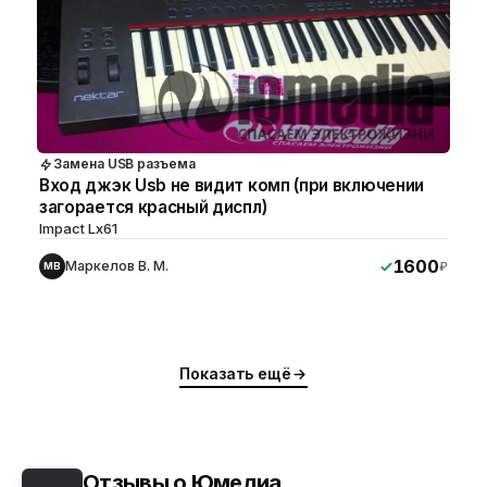
Замена USB разъема
Вход джэк Usb не видит комп (при включении
загорается красный диспл)
Impact Lx61
1600
Маркелов В. М.
₽
МВ
Показать ещё
Отзывы о Юмедиа