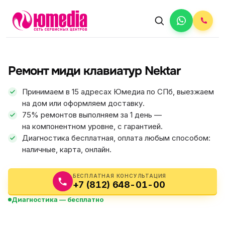
АВТОРИЗОВАННЫЙ СЕРВИС
Nektar
Ремонт миди клавиатур Nektar
5.0
ФИКС ЦЕНА
Принимаем в 15 адресах Юмедиа по СПб, выезжаем
на дом или оформляем доставку.
75% ремонтов выполняем за 1 день —
на компонентном уровне, с гарантией.
Диагностика бесплатная, оплата любым способом:
наличные, карта, онлайн.
БЕСПЛАТНАЯ КОНСУЛЬТАЦИЯ
+7 (812) 648-01-00
Диагностика — бесплатно