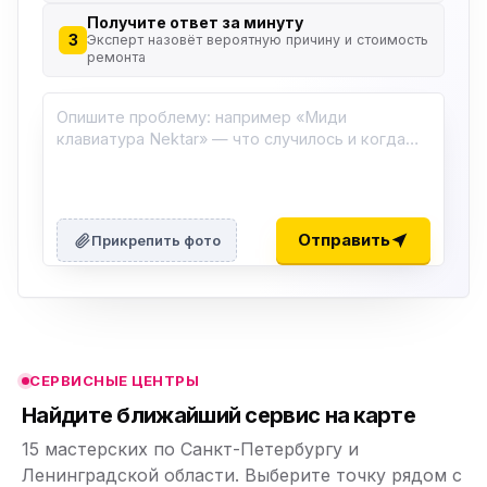
Получите ответ за минуту
3
Эксперт назовёт вероятную причину и стоимость
ремонта
ю
ю
Отправить
Прикрепить фото
ю
ю
СЕРВИСНЫЕ ЦЕНТРЫ
ю
Найдите ближайший сервис на карте
15 мастерских по Санкт-Петербургу и
Ленинградской области. Выберите точку рядом с