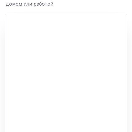
домом или работой.
ю
p,
+
−
ю
ю
ю
ю