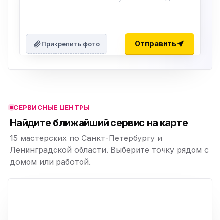
ю
ю
Отправить
Прикрепить фото
ю
ю
СЕРВИСНЫЕ ЦЕНТРЫ
ю
Найдите ближайший сервис на карте
15 мастерских по Санкт-Петербургу и
Ленинградской области. Выберите точку рядом с
домом или работой.
ю
p,
+
−