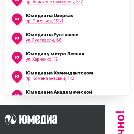
пр. Авиаконструкторов, 5-2
Юмедиа на Озерках
ю
ю
пр. Энгельса, 113к1
Юмедиа на Руставели
ю
ул. Руставели, 66
Юмедиа у метро Лесная
ю
ул. Харченко, 12
Юмедиа на Комендантском
ю
пр. Комендантский, 4к2
Юмедиа на Академической
ю
пр. Науки, 21к1
Юмедиа на Васильевском острове
ю
Морская набережная, 35
Юмедиа на Наставников
ю