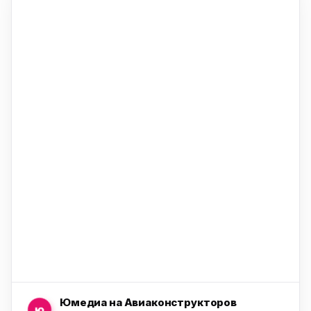
ю
ю
ю
ю
Юмедиа на Авиаконструкторов
ю