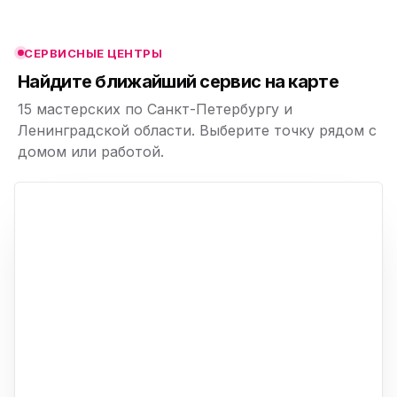
ю
СЕРВИСНЫЕ ЦЕНТРЫ
ю
Найдите ближайший сервис на карте
15 мастерских по Санкт-Петербургу и
Ленинградской области. Выберите точку рядом с
домом или работой.
ю
p,
+
−
ю
ю