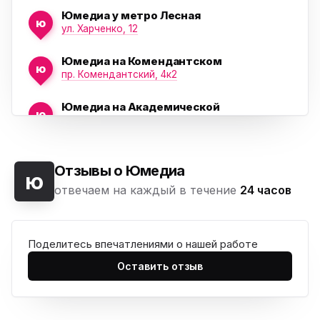
Юмедиа у метро Лесная
ю
ул. Харченко, 12
Юмедиа на Комендантском
ю
пр. Комендантский, 4к2
Юмедиа на Академической
ю
пр. Науки, 21к1
Юмедиа на Васильевском острове
ю
Морская набережная, 35
Отзывы о Юмедиа
ю
отвечаем на каждый в течение
24 часов
Юмедиа на Наставников
ю
пр. Наставников 35
Поделитесь впечатлениями о нашей работе
Юмедиа на Дыбенко
ю
ул. Антонова-Овсеенко, 25к1
Оставить отзыв
Юмедиа в ТК Юго-Запад
ю
пр. Маршала Жукова, 35-1