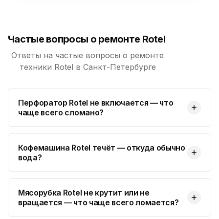
Юмедиа на Космонавтов
ю
пр. Космонавтов, 38к4
Частые вопросы о ремонте Rotel
Юмедиа на Международной
ю
ул. Белы Куна, 24к1
Ответы на частые вопросы о ремонте
техники Rotel в Санкт-Петербурге
Юмедиа в Купчино
ю
ул. Будапештская, 87-3
Перфоратор Rotel не включается — что
Юмедиа Сервис в Колпино
ю
чаще всего сломано?
ул. Тверская 60, Колпино
Юмедиа во Всеволожске
ю
пр. Христиновский 28, Всеволожск
Кофемашина Rotel течёт — откуда обычно
вода?
Мясорубка Rotel не крутит или не
вращается — что чаще всего ломается?