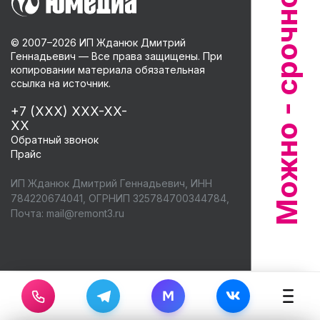
© 2007–
2026
ИП Жданюк Дмитрий
Геннадьевич — Все права защищены. При
копировании материала обязательная
ссылка на источник.
+7 (XXX) XXX-XX-
XX
Обратный звонок
Прайс
ИП Жданюк Дмитрий Геннадьевич, ИНН
784220674041, ОГРНИП 325784700344784,
Почта:
mail@remont3.ru
M