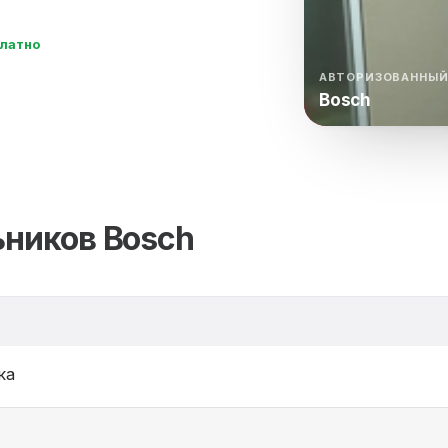
нный шкаф
Вентиляция
Осушитель возду
платно
пительный
Бьюти холодильник
Водонагревате
котел
АВТОРИЗОВАННЫЙ
Bosch
конвектомат
Бойлер
Кулер для вод
ьная машина
Тепловая завеса
ьников Bosch
ка