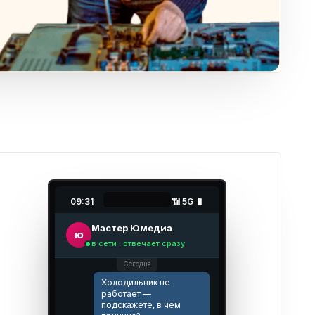
09:31
📶 5G 🔋
Мастер Юмедиа
ю
в сети · отвечает сразу
Сегодня
Холодильник не
работает —
подскажете, в чём