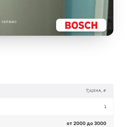
ха
ль
 СЕРВИС
ы
ЦЕНА, ₽
⤵️
от 2000 до 3000