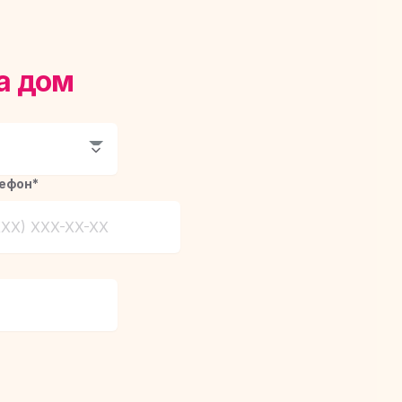
а дом
ефон*