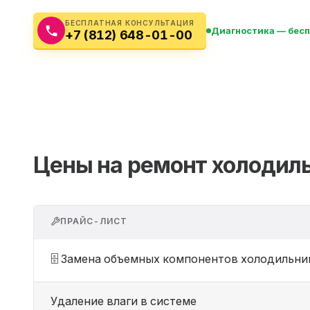
Бытовая техника
Ви
БЕСПЛАТНАЯ КОНСУЛЬТАЦИЯ
Диагностика — бес
+7 (812) 648-01-00
Ото
Фототехника
Оргтехника
Паро
Сушил
Аудиотехника
Электротранспорт
Цены на ремонт холодил
Электроинструмент
Бензотехника
ПРАЙС-ЛИСТ
Садовая техника
🗄️ Замена объемных компонентов холодильни
Удаление влаги в системе