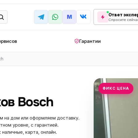
Ответ экспер
M
Спросите сейча
ервисов
Гарантии
ch
КРУПНАЯ БЫТОВАЯ ТЕХНИКА
лодильник
Стиральная машина
Кондиционер
апольный
Мобильный
Посудомоечна
ФИКС ЦЕНА
ндиционер
кондиционер
машина
ов Bosch
овая плита
Варочная панель
Беговая дорожк
отренажер
Сушильный шкаф
Духовой шкаф
м на дом или оформляем доставку.
тном уровне, с гарантией.
лодильная
Холодильный шкаф
Встраиваемая с
камера
наличные, карта, онлайн.