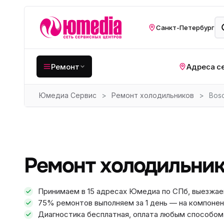
Санкт-Петербург
Ремонт
Адреса с
Юмедиа Сервис
>
Ремонт холодильников
>
Bos
Крупная бытовая
техника
Хо
Кухонная техника
Н
ко
Мелкая цифровая
Ремонт холодильник
техника
Газ
Видеотехника
Вел
Принимаем в 15 адресах Юмедиа по СПб, выезжае
75% ремонтов выполняем за 1 день — на компонен
Компьютерная техника
Хо
Диагностика бесплатная, оплата любым способом: 