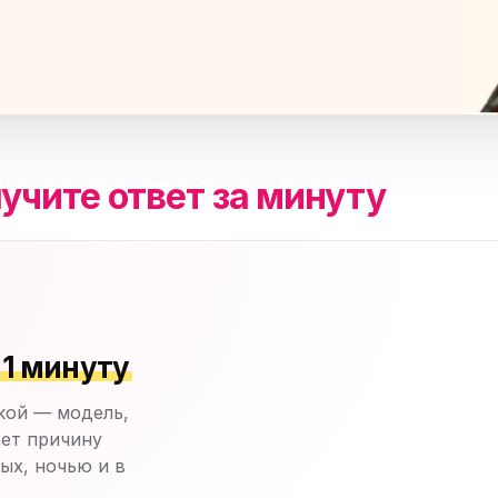
учите ответ за минуту
 1 минуту
кой — модель,
ет причину
ых, ночью и в