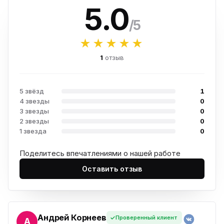
5.0
/5
★★★★★
1
отзыв
5 звёзд
1
4 звезды
0
3 звезды
0
2 звезды
0
1 звезда
0
Поделитесь впечатлениями о нашей работе
Оставить отзыв
Андрей Корнеев
Проверенный клиент
ЕЙ