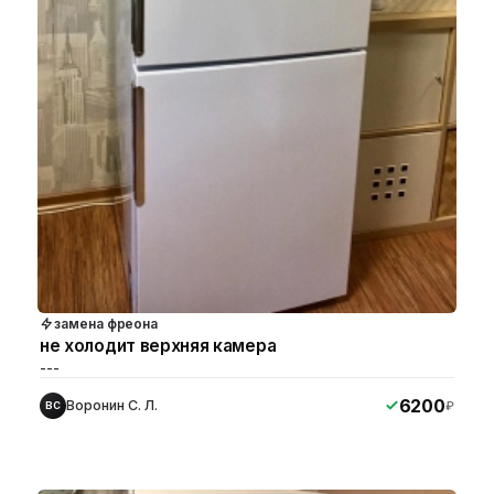
замена фреона
не холодит верхняя камера
---
6200
Воронин С. Л.
₽
ВС