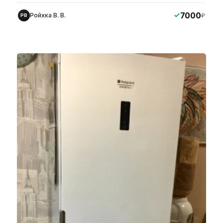
7000
Ройхка В. В.
₽
РВ