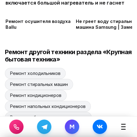
включается большой нагреватель и не гаснет
Ремонт осушителя воздуха
Не греет воду стиральна
Ballu
машина Samsung | Замен
тэна
Ремонт другой техники раздела «Крупная
бытовая техника»
Ремонт холодильников
Ремонт стиральных машин
Ремонт кондиционеров
Ремонт напольных кондиционеров
Ремонт мобильных кондиционеров
M
Ремонт посудомоечных машин