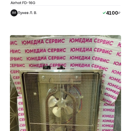
Airhot FD-16G
4100
Лунев Л. В.
₽
ЛЛ