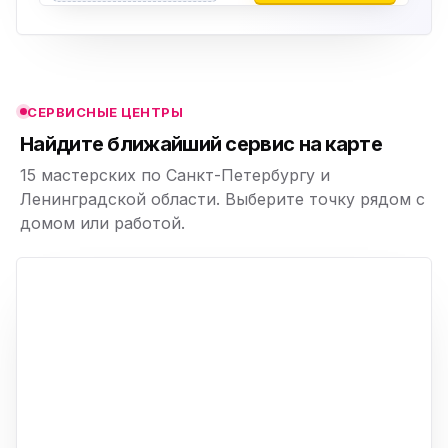
ю
ю
СЕРВИСНЫЕ ЦЕНТРЫ
ю
Найдите ближайший сервис на карте
15 мастерских по Санкт-Петербургу и
Ленинградской области. Выберите точку рядом с
домом или работой.
ю
p,
+
−
ю
ю