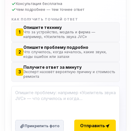
Консультация бесплатна
Чем подробнее — тем точнее ответ
КАК ПОЛУЧИТЬ ТОЧНЫЙ ОТВЕТ
Опишите технику
1
Что за устройство, модель и фирма —
например, «Усилитель звука JVC»
Опишите проблему подробно
2
Что случилось, когда началось, какие звуки,
коды ошибок или запахи
Получите ответ за минуту
3
Эксперт назовёт вероятную причину и стоимость
ремонта
ю
ю
Отправить
Прикрепить фото