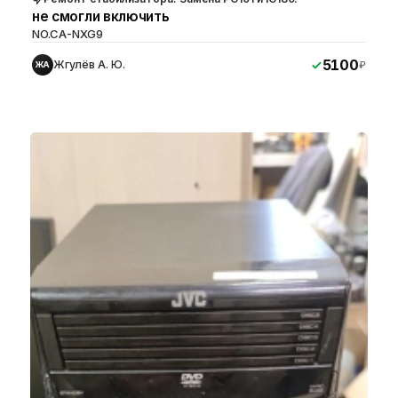
не смогли включить
NO.CA-NXG9
5100
Жгулёв А. Ю.
₽
ЖА