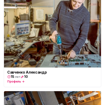
Юмедиа в ТК Юго-Запад
ю
пр. Маршала Жукова, 35-1
Юмедиа на Космонавтов
ю
пр. Космонавтов, 38к4
Юмедиа на Международной
ю
ул. Белы Куна, 24к1
Юмедиа в Купчино
ю
ул. Будапештская, 87-3
Юмедиа Сервис в Колпино
ю
ул. Тверская 60, Колпино
Савченко Александр
15
10
лет
Юмедиа во Всеволожске
ю
пр. Христиновский 28, Всеволожск
Профиль →