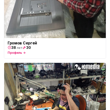
Громов Сергей
38
30
лет
Профиль →