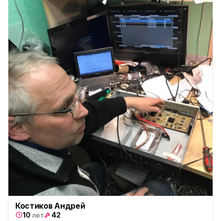
Костиков Андрей
10
42
лет