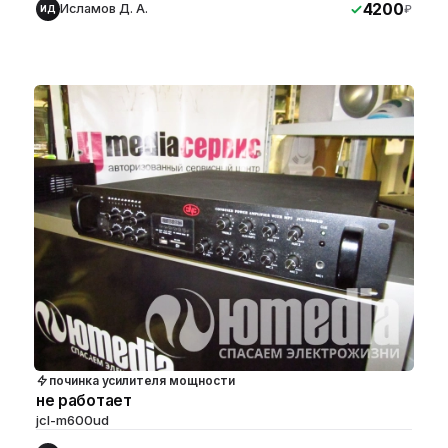
4200
Исламов Д. А.
₽
ИД
починка усилителя мощности
не работает
jcl-m600ud