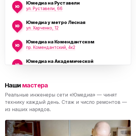
Юмедиа на Руставели
ю
ул. Руставели, 66
Юмедиа у метро Лесная
ю
ул. Харченко, 12
Юмедиа на Комендантском
ю
пр. Комендантский, 4к2
Юмедиа на Академической
ю
пр. Науки, 21к1
Юмедиа на Васильевском острове
ю
Наши
мастера
Морская набережная, 35
Реальные инженеры сети «Юмедиа» — чинят
Юмедиа на Наставников
технику каждый день. Стаж и число ремонтов —
ю
пр. Наставников 35
из наших нарядов.
Юмедиа на Дыбенко
ю
ул. Антонова-Овсеенко, 25к1