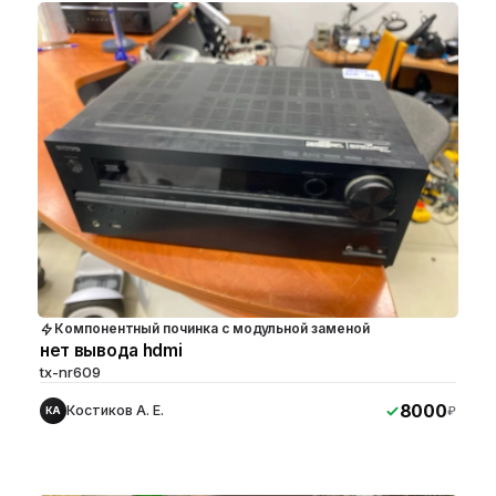
Компонентный починка с модульной заменой
нет вывода hdmi
tx-nr609
8000
Костиков А. Е.
₽
КА