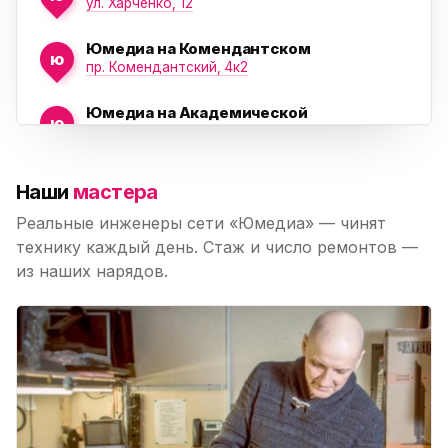
ул. Харченко, 12
Юмедиа на Комендантском
ю
пр. Комендантский, 4к2
Юмедиа на Академической
ю
пр. Науки, 21к1
Юмедиа на Васильевском острове
ю
Наши
мастера
Морская набережная, 35
Реальные инженеры сети «Юмедиа» — чинят
Юмедиа на Наставников
технику каждый день. Стаж и число ремонтов —
ю
пр. Наставников 35
из наших нарядов.
Юмедиа на Дыбенко
ю
ул. Антонова-Овсеенко, 25к1
Юмедиа в ТК Юго-Запад
ю
пр. Маршала Жукова, 35-1
Юмедиа на Космонавтов
ю