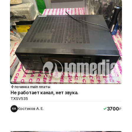
починка main платы
Не работает канал, нет звука.
TXSV535
3700
Костиков А. Е.
₽
КА