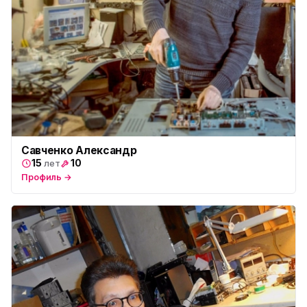
пр. Космонавтов, 38к4
Юмедиа на Международной
ю
ул. Белы Куна, 24к1
Юмедиа в Купчино
ю
ул. Будапештская, 87-3
Юмедиа Сервис в Колпино
ю
ул. Тверская 60, Колпино
Савченко Александр
15
10
лет
Юмедиа во Всеволожске
ю
пр. Христиновский 28, Всеволожск
Профиль →