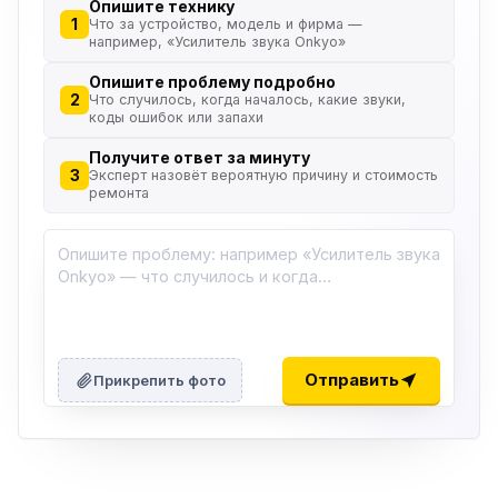
Опишите технику
1
Что за устройство, модель и фирма —
например, «Усилитель звука Onkyo»
Опишите проблему подробно
2
Что случилось, когда началось, какие звуки,
коды ошибок или запахи
Получите ответ за минуту
3
Эксперт назовёт вероятную причину и стоимость
ремонта
ю
ю
Отправить
Прикрепить фото
ю
ю