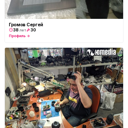
Громов Сергей
38
30
лет
Профиль →