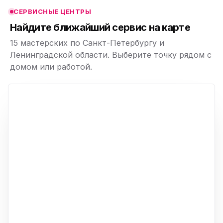
СЕРВИСНЫЕ ЦЕНТРЫ
ю
Найдите ближайший сервис на карте
15 мастерских по Санкт-Петербургу и
Ленинградской области. Выберите точку рядом с
домом или работой.
ю
p,
+
−
ю
ю
ю