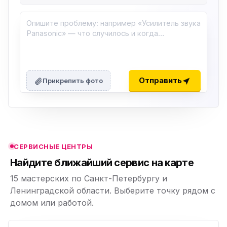
ю
ю
Отправить
Прикрепить фото
ю
ю
СЕРВИСНЫЕ ЦЕНТРЫ
ю
Найдите ближайший сервис на карте
15 мастерских по Санкт-Петербургу и
Ленинградской области. Выберите точку рядом с
домом или работой.
ю
p,