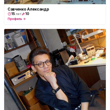
ю
ул. Тверская 60, Колпино
Савченко Александр
15
10
лет
Юмедиа во Всеволожске
ю
пр. Христиновский 28, Всеволожск
Профиль →