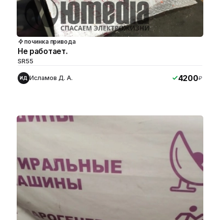
починка привода
Не работает.
SR55
4200
Исламов Д. А.
₽
ИД