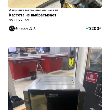
починка механических частей
Кассета не выбрасывает .
NV-SD225AM
3200
Исламов Д. А.
₽
ИД