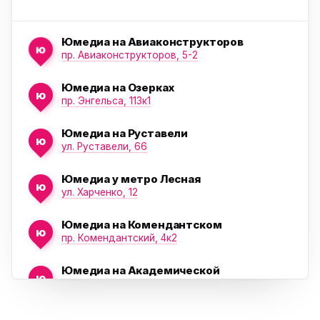
Юмедиа на Авиаконструкторов
ю
пр. Авиаконструкторов, 5-2
Юмедиа на Озерках
ю
ю
пр. Энгельса, 113к1
Юмедиа на Руставели
ю
ул. Руставели, 66
Юмедиа у метро Лесная
ю
ул. Харченко, 12
Юмедиа на Комендантском
ю
пр. Комендантский, 4к2
Юмедиа на Академической
ю
пр. Науки, 21к1
Юмедиа на Васильевском острове