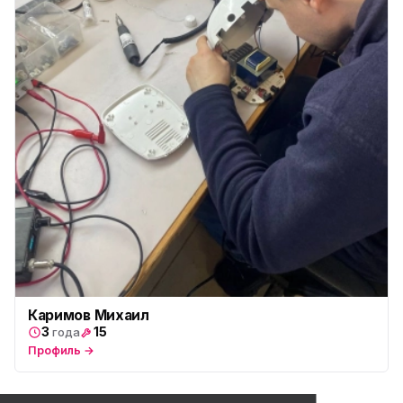
Каримов Михаил
3
15
года
Профиль →