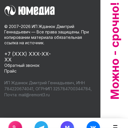
© 2007–
2026
ИП Жданюк Дмитрий
Геннадьевич — Все права защищены. При
копировании материала обязательная
ссылка на источник.
+7 (XXX) XXX-XX-
XX
Обратный звонок
Прайс
ИП Жданюк Дмитрий Геннадьевич, ИНН
784220674041, ОГРНИП 325784700344784,
Почта:
mail@remont3.ru
M