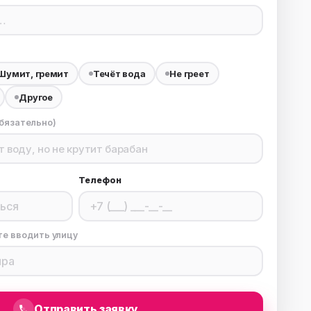
ха
ль
Шумит, гремит
Течёт вода
Не греет
ы
Другое
бязательно)
Телефон
те вводить улицу
Отправить заявку