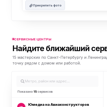
ю
Прикрепить фото
ю
ю
СЕРВИСНЫЕ ЦЕНТРЫ
Найдите ближайший серв
15 мастерских по Санкт-Петербургу и Ленингра
ю
Leaflet
|
©
точку рядом с домом или работой.
OpenStreetMap,
© CARTO
Показано
15
сервисов
Юмедиа на Авиаконструкторов
ю