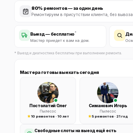
Бытовая техника
Ви
80%
ремонтов — за один день
Ремонтируем в присутствии клиента, без вывоза
Ото
Фототехника
Оргтехника
Паро
*
Выезд — бесплатно
Диа
Мастер приедет к вам на дом.
Осм
Сушил
Аудиотехника
* Выезд и диагностика бесплатны при выполнении ремонта.
Электротранспорт
Мастера готовы выехать сегодня
Электроинструмент
Бензотехника
Садовая техника
Постолатий Олег
Симанович Игорь
Пылесос
Пылесос
10 ремонтов · 10 лет
5 ремонтов · 21 год
Свободные слоты на выезд ещё есть