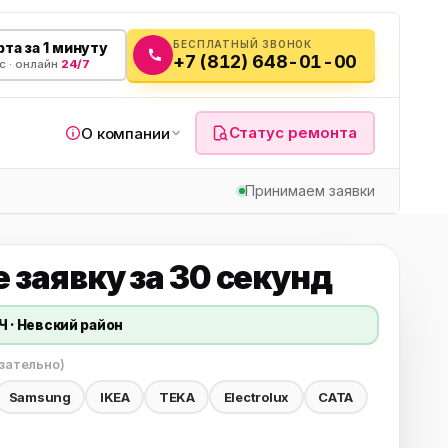
БЕСПЛАТНЫЙ ЗВОНОК
та за 1 минуту
+7 (812) 648-01-00
с · онлайн
24/7
Статус ремонта
О компании
Принимаем заявки
 заявку
за 30 секунд
я
Ч · Невский район
а
зательно)
Samsung
IKEA
TEKA
Electrolux
CATA
вч