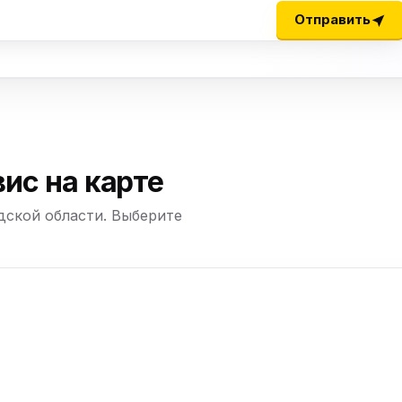
ю
Отправить
ю
ю
ю
ис на карте
дской области. Выберите
ю
+
−
ю