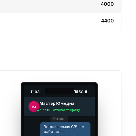
4000
4400
11:03
📶 5G 🔋
Мастер Юмедиа
ю
в сети · отвечает сразу
Сегодня
Встраиваемая СВЧ не
работает —