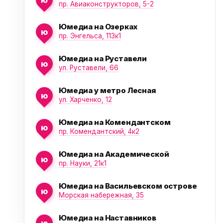
пр. Авиаконструкторов, 5-2
Юмедиа на Озерках
ю
пр. Энгельса, 113к1
ю
Юмедиа на Руставели
ю
ул. Руставели, 66
Юмедиа у метро Лесная
ю
ул. Харченко, 12
Юмедиа на Комендантском
ю
пр. Комендантский, 4к2
Юмедиа на Академической
ю
пр. Науки, 21к1
Юмедиа на Васильевском острове
ю
Морская набережная, 35
Юмедиа на Наставников
ю