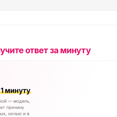
учите ответ за минуту
 1 минуту
кой — модель,
ет причину
ых, ночью и в