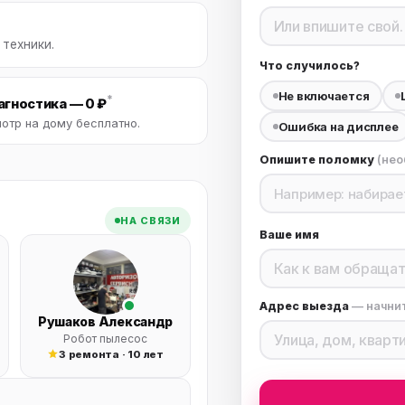
нный шкаф
Вентиляция
Осушитель возду
 техники.
пительный
Бьюти холодильник
Водонагревате
котел
Что случилось?
Не включается
конвектомат
Бойлер
Кулер для вод
*
гностика — 0 ₽
отр на дому бесплатно.
Ошибка на дисплее
ьная машина
Тепловая завеса
Опишите поломку
(нео
НА СВЯЗИ
Ваше имя
Адрес выезда
— начни
Рушаков Александр
Робот пылесос
3 ремонта · 10 лет