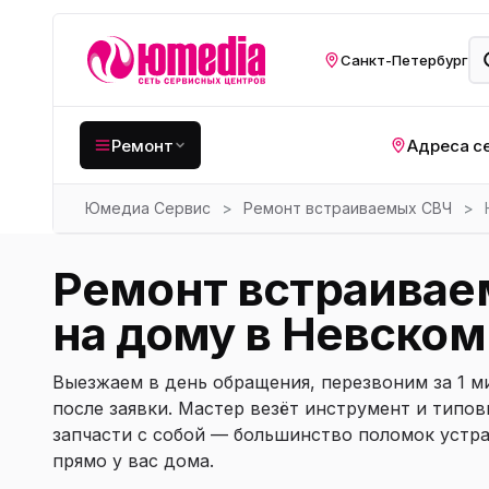
Санкт-Петербург
Ремонт
Адреса с
Юмедиа Сервис
>
Ремонт встраиваемых СВЧ
>
Крупная бытовая
техника
Хо
Ремонт встраива
Кухонная техника
Н
на дому в Невском
ко
Мелкая цифровая
техника
Газ
Выезжаем в день обращения, перезвоним за 1 м
Видеотехника
Вел
после заявки. Мастер везёт инструмент и типо
запчасти с собой — большинство поломок устр
Компьютерная техника
Хо
прямо у вас дома.