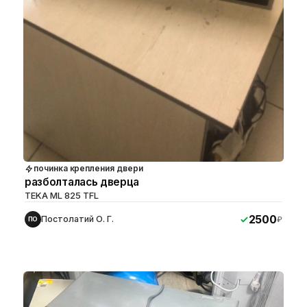
починка крепления двери
разболталась дверца
TEKA ML 825 TFL
2500
Постолатий О. Г.
₽
ПО