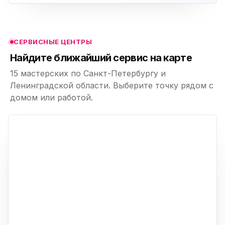
ю
ю
СЕРВИСНЫЕ ЦЕНТРЫ
ю
Найдите ближайший сервис на карте
15 мастерских по Санкт-Петербургу и
Ленинградской области. Выберите точку рядом с
домом или работой.
ю
p,
+
−
ю
ю