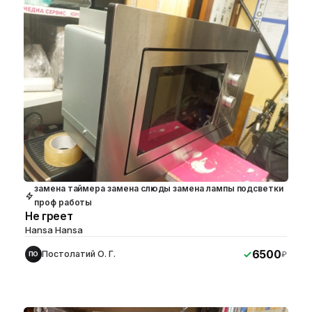
замена таймера замена слюды замена лампы подсветки
проф работы
Не греет
Hansa Hansa
6500
Постолатий О. Г.
₽
ПО