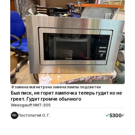
замена магнетрона замена лампы подсветки
Был писк, не горит лампочка теперь гудит но не
греет. Гудит громче обычного
Weissgauff HMT-205
5300
Постолатий О. Г.
₽
ПО