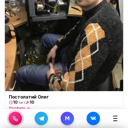
Постолатий Олег
10
10
лет
Профиль →
M