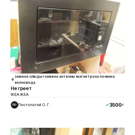
замена слюды+замена антенны магнетрона починка
волновода
Не греет
IKEA IKEA
3500
Постолатий О. Г.
₽
ПО