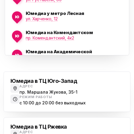
Юмедиа у метро Лесная
ю
ул. Харченко, 12
Юмедиа на Комендантском
ю
пр. Комендантский, 4к2
Юмедиа на Академической
ю
пр. Науки, 21к1
Проспект Ветеранов
Юмедиа на Васильевском острове
ю
Морская набережная, 35
Юмедиа в ТЦ Юго-Запад
АДРЕС
Юмедиа на Наставников
пр. Маршала Жукова, 35-1
ю
пр. Наставников 35
РЕЖИМ РАБОТЫ
с 10:00 до 20:00 без выходных
Юмедиа на Дыбенко
Большевиков
ю
ул. Антонова-Овсеенко, 25к1
Юмедиа в ТЦ Ржевка
Юмедиа в ТК Юго-Запад
ю
АДРЕС
пр. Маршала Жукова, 35-1