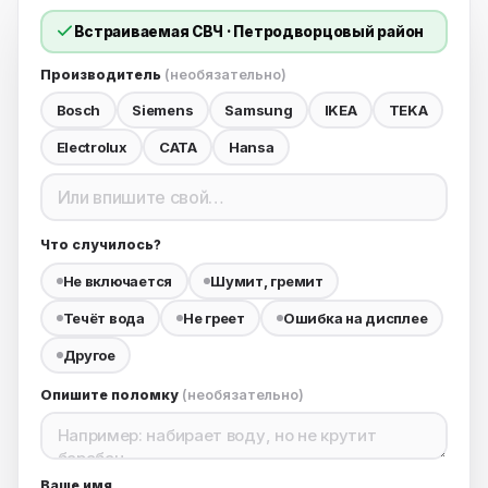
встраиваемая СВЧ · Петродворцовый район
Производитель
(необязательно)
Bosch
Siemens
Samsung
IKEA
TEKA
Electrolux
CATA
Hansa
Что случилось?
Не включается
Шумит, гремит
Течёт вода
Не греет
Ошибка на дисплее
Другое
Опишите поломку
(необязательно)
Ваше имя