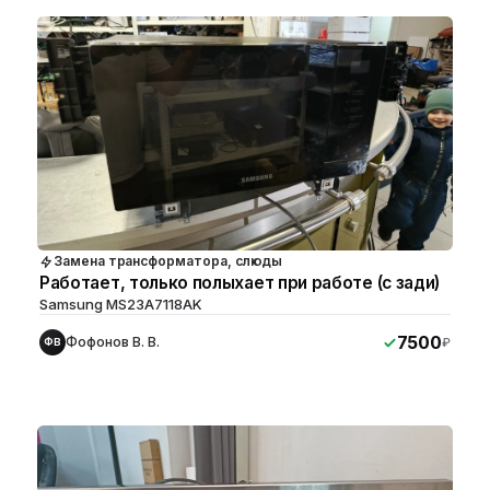
Замена трансформатора, слюды
Работает, только полыхает при работе (с зади)
Samsung MS23A7118AK
7500
Фофонов В. В.
₽
ФВ