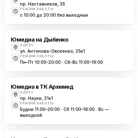
пр. Наставников, 35
РЕЖИМ РАБОТЫ
Юмедиа на Космонавтов
с 10:00 до 20:00 без выходных
ю
пр. Космонавтов, 38к4
Дыбенко
Юмедиа на Международной
ю
Юмедиа на Дыбенко
ул. Белы Куна, 24к1
АДРЕС
ул. Антонова-Овсеенко, 25к1
Юмедиа в Купчино
ю
РЕЖИМ РАБОТЫ
ул. Будапештская, 87-3
Пн–Пт 10:00–20:00 · Сб–Вс 11:00–19:00
Академическая
Юмедиа Сервис в Колпино
ю
ул. Тверская 60, Колпино
Юмедиа в ТК Архимед
Юмедиа во Всеволожске
АДРЕС
ю
пр. Науки, 21к1
пр. Христиновский 28, Всеволожск
РЕЖИМ РАБОТЫ
Будни 11:00–20:00 · Сб 11:00–18:00 · Вс —
выходной
Обухово