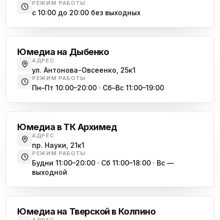
РЕЖИМ РАБОТЫ
Юмедиа на Космонавтов
с 10:00 до 20:00 без выходных
ю
пр. Космонавтов, 38к4
Дыбенко
Юмедиа на Международной
ю
Юмедиа на Дыбенко
ул. Белы Куна, 24к1
АДРЕС
ул. Антонова-Овсеенко, 25к1
Юмедиа в Купчино
ю
РЕЖИМ РАБОТЫ
ул. Будапештская, 87-3
Пн–Пт 10:00–20:00 · Сб–Вс 11:00–19:00
Академическая
Юмедиа Сервис в Колпино
ю
ул. Тверская 60, Колпино
Юмедиа в ТК Архимед
Юмедиа во Всеволожске
АДРЕС
ю
пр. Науки, 21к1
пр. Христиновский 28, Всеволожск
РЕЖИМ РАБОТЫ
Будни 11:00–20:00 · Сб 11:00–18:00 · Вс —
выходной
Обухово
Юмедиа на Тверской в Колпино