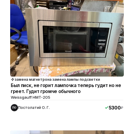
замена магнетрона замена лампы подсветки
Был писк, не горит лампочка теперь гудит но не
греет. Гудит громче обычного
Weissgauff HMT-205
5300
Постолатий О. Г.
₽
ПО