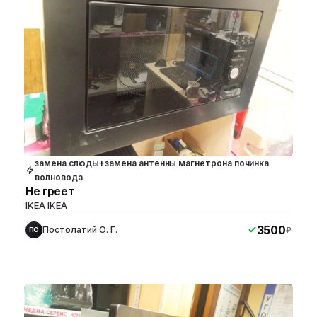
замена слюды+замена антенны магнетрона починка
волновода
Не греет
IKEA IKEA
3500
Постолатий О. Г.
₽
ПО