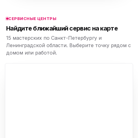
ю
СЕРВИСНЫЕ ЦЕНТРЫ
ю
Найдите ближайший сервис на карте
15 мастерских по Санкт-Петербургу и
Ленинградской области. Выберите точку рядом с
домом или работой.
ю
p,
+
−
ю
ю