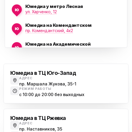
Юмедиа у метро Лесная
ю
ул. Харченко, 12
Юмедиа на Комендантском
ю
пр. Комендантский, 4к2
Юмедиа на Академической
ю
пр. Науки, 21к1
Проспект Ветеранов
Юмедиа на Васильевском острове
ю
Морская набережная, 35
Юмедиа в ТЦ Юго-Запад
АДРЕС
Юмедиа на Наставников
пр. Маршала Жукова, 35-1
ю
пр. Наставников 35
РЕЖИМ РАБОТЫ
с 10:00 до 20:00 без выходных
Юмедиа на Дыбенко
Большевиков
ю
ул. Антонова-Овсеенко, 25к1
Юмедиа в ТЦ Ржевка
Юмедиа в ТК Юго-Запад
ю
АДРЕС
пр. Маршала Жукова, 35-1
пр. Наставников, 35