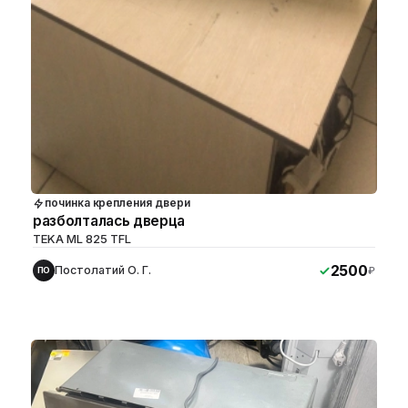
починка крепления двери
разболталась дверца
TEKA ML 825 TFL
2500
Постолатий О. Г.
₽
ПО