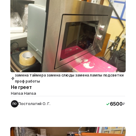
замена таймера замена слюды замена лампы подсветки
проф работы
Не греет
Hansa Hansa
6500
Постолатий О. Г.
₽
ПО