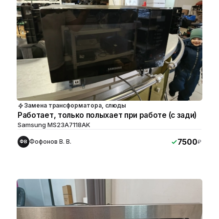
Замена трансформатора, слюды
Работает, только полыхает при работе (с зади)
Samsung MS23A7118AK
7500
Фофонов В. В.
₽
ФВ