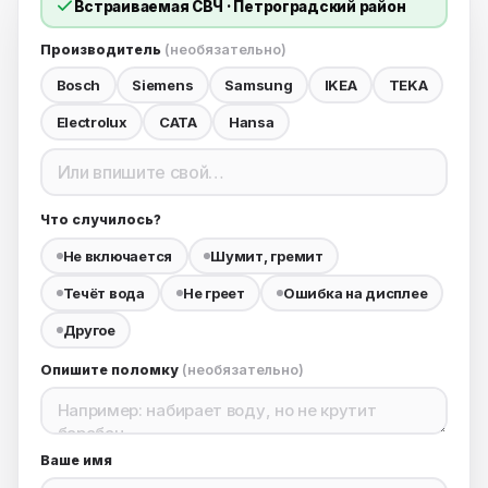
встраиваемая СВЧ · Петроградский район
Производитель
(необязательно)
Bosch
Siemens
Samsung
IKEA
TEKA
Electrolux
CATA
Hansa
Что случилось?
Не включается
Шумит, гремит
Течёт вода
Не греет
Ошибка на дисплее
Другое
Опишите поломку
(необязательно)
Ваше имя