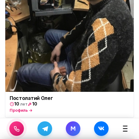
Постолатий Олег
10
10
лет
Профиль →
M