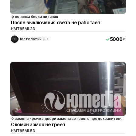
починка блока питания
После выключения света не работает
HMT85ML23
5000
Постолатий О. Г.
₽
ПО
замена крючка двери замена сетевого предохранителч
Сломан замок не греет
HMT85ML53