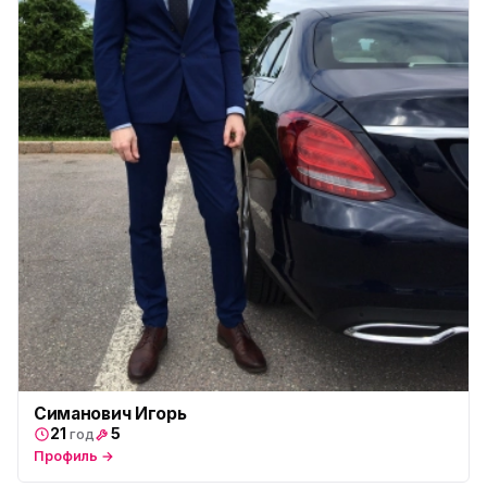
Симанович Игорь
21
5
год
Профиль →