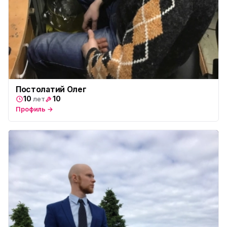
Постолатий Олег
10
10
лет
Профиль →