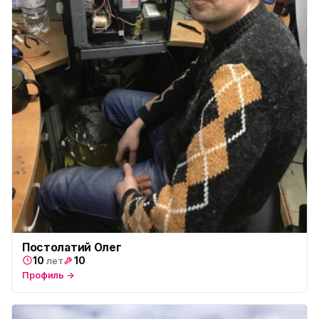
Постолатий Олег
10
10
лет
Профиль →