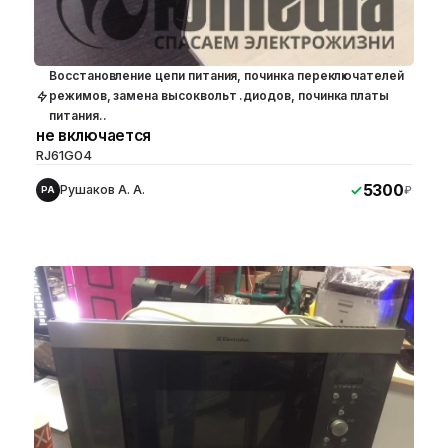
Восстановление цепи питания, починка переключателей
режимов, замена высоквольт .диодов, починка платы
питания..
не включается
RJ61G04
5300
Рушаков А. А.
₽
РА