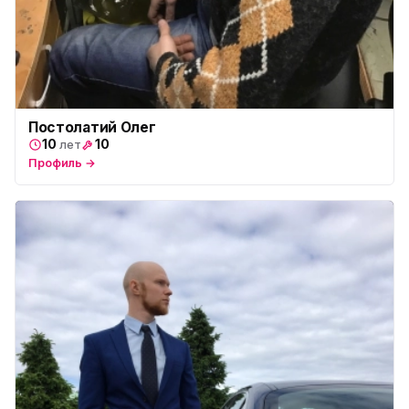
Постолатий Олег
10
10
лет
Профиль →