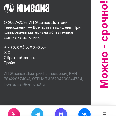
© 2007–
2026
ИП Жданюк Дмитрий
Геннадьевич — Все права защищены. При
копировании материала обязательная
ссылка на источник.
+7 (XXX) XXX-XX-
XX
Обратный звонок
Прайс
ИП Жданюк Дмитрий Геннадьевич, ИНН
784220674041, ОГРНИП 325784700344784,
Почта:
mail@remont3.ru
M