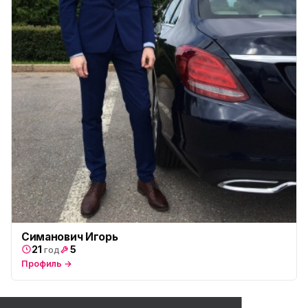
Симанович Игорь
21
5
год
Профиль →