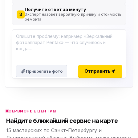
Получите ответ за минуту
3
Эксперт назовёт вероятную причину и стоимость
ремонта
ю
ю
Отправить
Прикрепить фото
ю
ю
СЕРВИСНЫЕ ЦЕНТРЫ
ю
Найдите ближайший сервис на карте
15 мастерских по Санкт-Петербургу и
Ленинградской области. Выберите точку рядом с