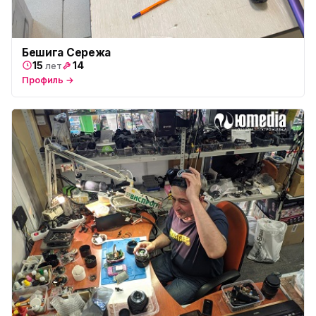
Бешига Сережа
15
14
лет
Профиль →