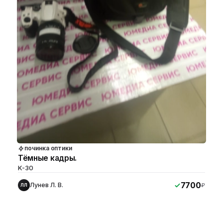
починка оптики
Тёмные кадры.
K-30
7700
Лунев Л. В.
₽
ЛЛ