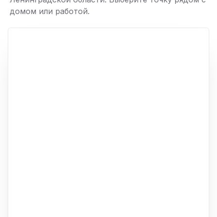
домом или работой.
ю
p,
+
−
ю
ю
ю
ю