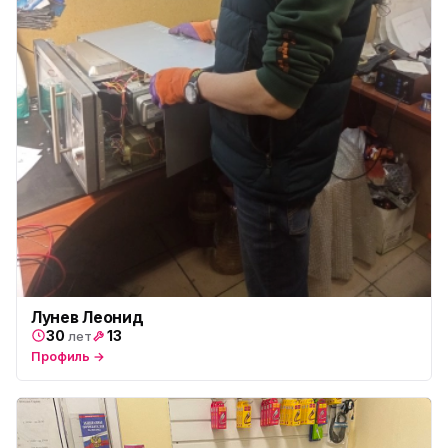
Юмедиа в Купчино
ю
ул. Будапештская, 87-3
Юмедиа Сервис в Колпино
ю
ул. Тверская 60, Колпино
Юмедиа во Всеволожске
ю
пр. Христиновский 28, Всеволожск
Лунев Леонид
30
13
лет
Профиль →