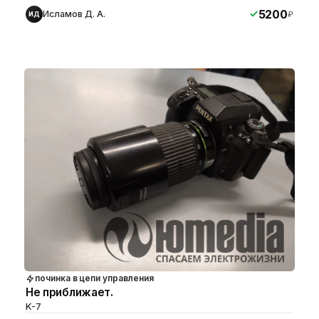
5200
Исламов Д. А.
₽
ИД
починка в цепи управления
Не приближает.
K-7