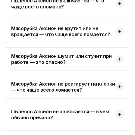
Пылесос Аксион не включается — что
Юмедиа Сервис в Колпино
ю
чаще всего сломано?
ул. Тверская 60, Колпино
Юмедиа во Всеволожске
ю
пр. Христиновский 28, Всеволожск
Мясорубка Аксион не крутит или не
вращается — что чаще всего ломается?
Мясорубка Аксион шумит или стучит при
работе — это опасно?
Мясорубка Аксион не реагирует на кнопки
— что чаще всего ломается?
Пылесос Аксион не заряжается — в чём
обычно причина?