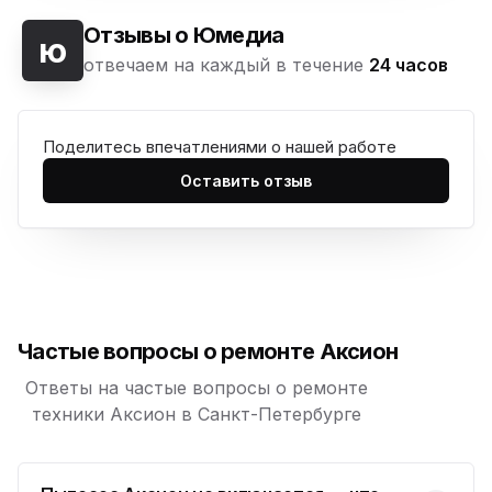
Юмедиа на Васильевском острове
ю
Морская набережная, 35
Отзывы о Юмедиа
ю
отвечаем на каждый в течение
24 часов
Юмедиа на Наставников
ю
пр. Наставников 35
Поделитесь впечатлениями о нашей работе
Юмедиа на Дыбенко
ю
ул. Антонова-Овсеенко, 25к1
Оставить отзыв
Юмедиа в ТК Юго-Запад
ю
пр. Маршала Жукова, 35-1
Юмедиа на Космонавтов
ю
пр. Космонавтов, 38к4
Частые вопросы о ремонте Аксион
Юмедиа на Международной
ю
ул. Белы Куна, 24к1
Ответы на частые вопросы о ремонте
техники Аксион в Санкт-Петербурге
Юмедиа в Купчино
ю
ул. Будапештская, 87-3