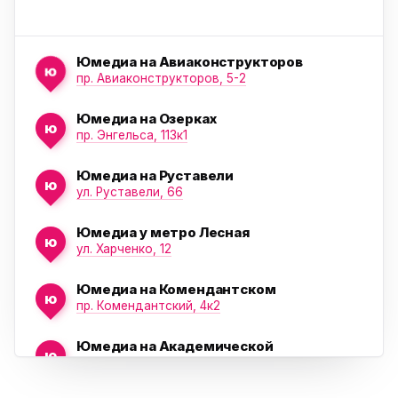
Юмедиа на Авиаконструкторов
ю
пр. Авиаконструкторов, 5-2
Юмедиа на Озерках
ю
ю
пр. Энгельса, 113к1
Юмедиа на Руставели
ю
ул. Руставели, 66
Юмедиа у метро Лесная
ю
ул. Харченко, 12
Юмедиа на Комендантском
ю
пр. Комендантский, 4к2
Юмедиа на Академической
ю
пр. Науки, 21к1