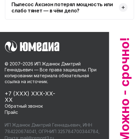
Пылесос Аксион потерял мощность или
слабо тянет — в чём дело?
© 2007–
2026
ИП Жданюк Дмитрий
Геннадьевич — Все права защищены. При
копировании материала обязательная
ссылка на источник.
+7 (XXX) XXX-XX-
XX
Обратный звонок
Прайс
ИП Жданюк Дмитрий Геннадьевич, ИНН
784220674041, ОГРНИП 325784700344784,
Почта:
mail@remont3.ru