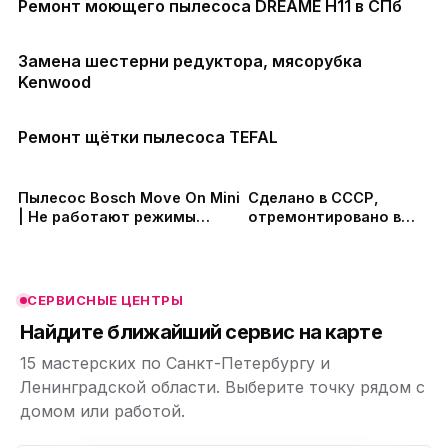
Ремонт моющего пылесоса DREAME H11 в СПб
Замена шестерни редуктора, мясорубка
Kenwood
Ремонт щётки пылесоса TEFAL
ю
ю
Пылесос Bosch Move On Mini
Сделано в СССР,
| Не работают режимы
отремонтировано в
переключения | Ремонт
ЮМЕДИА
ю
ю
платы управления
СЕРВИСНЫЕ ЦЕНТРЫ
ю
Найдите ближайший сервис на карте
15 мастерских по Санкт-Петербургу и
Ленинградской области. Выберите точку рядом с
домом или работой.
ю
p,