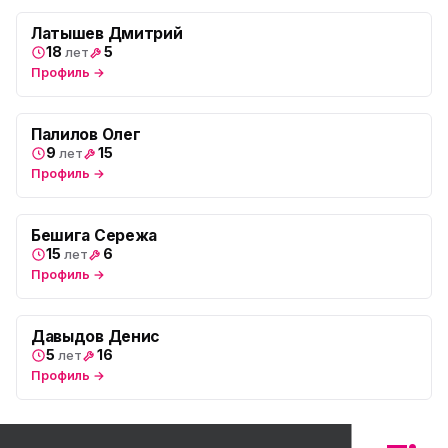
Латышев Дмитрий
18
5
лет
Профиль →
Палилов Олег
9
15
лет
Профиль →
Бешига Сережа
15
6
лет
Профиль →
Давыдов Денис
5
16
лет
Профиль →