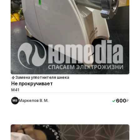
Замена уплотнителя шнека
Не прокручивает
M41
600
Маркелов В. М.
₽
МВ