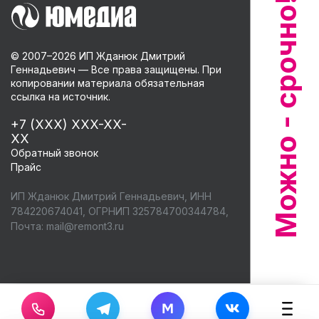
© 2007–
2026
ИП Жданюк Дмитрий
Геннадьевич — Все права защищены. При
копировании материала обязательная
ссылка на источник.
+7 (XXX) XXX-XX-
XX
Обратный звонок
Прайс
ИП Жданюк Дмитрий Геннадьевич, ИНН
784220674041, ОГРНИП 325784700344784,
Почта:
mail@remont3.ru
M