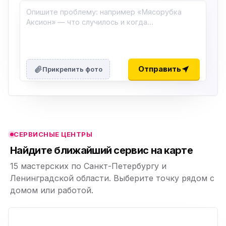
ю
ю
Отправить
Прикрепить фото
ю
ю
СЕРВИСНЫЕ ЦЕНТРЫ
ю
Найдите ближайший сервис на карте
15 мастерских по Санкт-Петербургу и
Ленинградской области. Выберите точку рядом с
домом или работой.
ю
p,
+