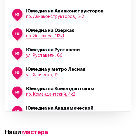
Юмедиа на Авиаконструкторов
ю
пр. Авиаконструкторов, 5-2
Юмедиа на Озерках
ю
ю
пр. Энгельса, 113к1
Юмедиа на Руставели
ю
ул. Руставели, 66
Юмедиа у метро Лесная
ю
ул. Харченко, 12
Юмедиа на Комендантском
ю
пр. Комендантский, 4к2
Юмедиа на Академической
ю
пр. Науки, 21к1
Юмедиа на Васильевском острове
ю
Наши
мастера
Морская набережная, 35