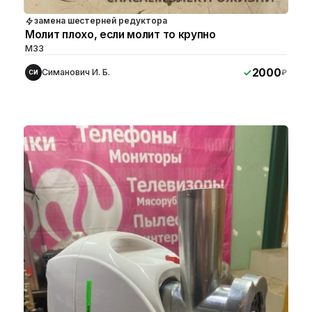
замена шестерней редуктора
Молит плохо, если молит то крупно
M33
2000
Симанович И. Б.
₽
СИ