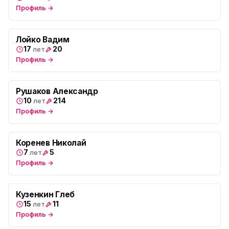
Профиль →
Юмедиа во Всеволожске
ю
пр. Христиновский 28, Всеволожск
Лойко Вадим
17
20
лет
Профиль →
Рушаков Александр
10
214
лет
Профиль →
Коренев Николай
7
5
лет
Профиль →
Кузенкин Глеб
15
11
лет
Профиль →