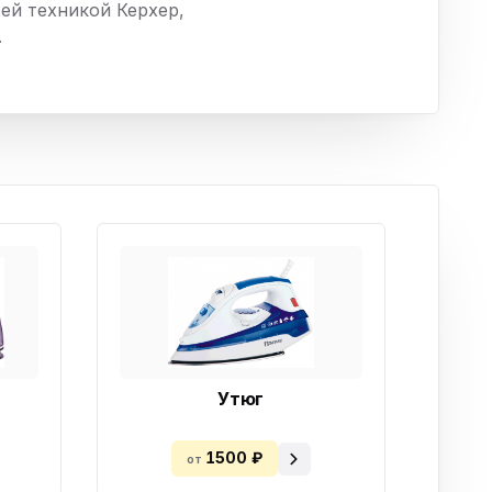
ей техникой Керхер,
ха
.
ль
ы
Утюг
1500 ₽
от