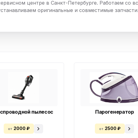
сервисном центре в Санкт-Петербурге. Работаем со вс
нный шкаф
Вентиляция
Осушитель возду
устанавливаем оригинальные и совместимые запчасти
пительный
Бьюти холодильник
Водонагревате
котел
конвектомат
Бойлер
Кулер для вод
ьная машина
Тепловая завеса
спроводной пылесос
Парогенератор
2000 ₽
2500 ₽
от
от