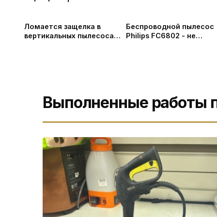
Ломается защелка в
Беспроводной пылесос
вертикальных пылесосах
Philips FC6802 - не
Тефаль #shortsvideo
включается | Ремонт
беспроводных пылесос
в СПб
Выполненные работы п