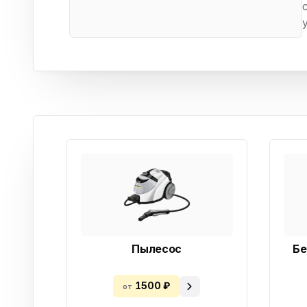
Бытовая техника
Ви
Ото
Фототехника
Оргтехника
Паро
Сушил
Аудиотехника
Электротранспорт
Электроинструмент
Бензотехника
Садовая техника
Пылесос
Бе
1500 ₽
от