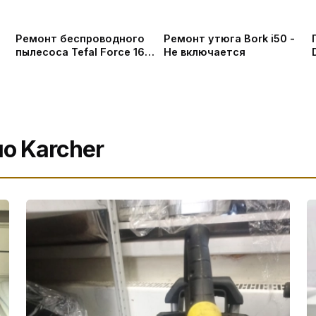
Ремонт беспроводного
Ремонт утюга Bork i50 -
пылесоса Tefal Force 160
Не включается
Red
ов
о Karcher