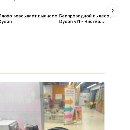
Плохо всасывает пылнсос
Беспроводной пылесос
Dyson
Dyson v11 - Чистка
циклона. Замена АКБ