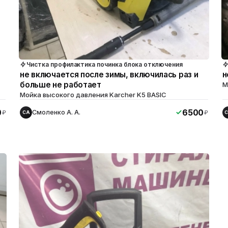
Чистка профилактика починка блока отключения
не включается после зимы, включилась раз и
н
больше не работает
М
Мойка высокого давления Karcher K5 BASIC
0
6500
Смоленко А. А.
₽
₽
СА