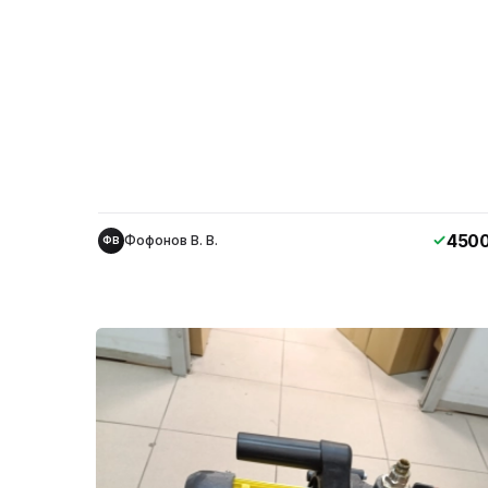
450
Фофонов В. В.
ФВ