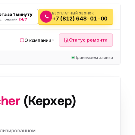
БЕСПЛАТНЫЙ ЗВОНОК
та за 1 минуту
+7 (812) 648-01-00
с · онлайн
24/7
Статус ремонта
О компании
Принимаем заявки
я
cher
(Керхер)
а
вч
ализированном