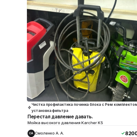
Чистка профилактика починка блока с Рем комплекто
установка фильтра
Перестал давление давать.
Мойка высокого давления Karcher K5
820
Смоленко А. А.
СА