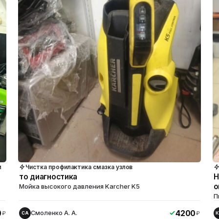
м
Чистка профилактика смазка узлов
то диагностика
Н
о
Мойка высокого давления Karcher K5
П
0
4200
Смоленко А. А.
₽
₽
СА