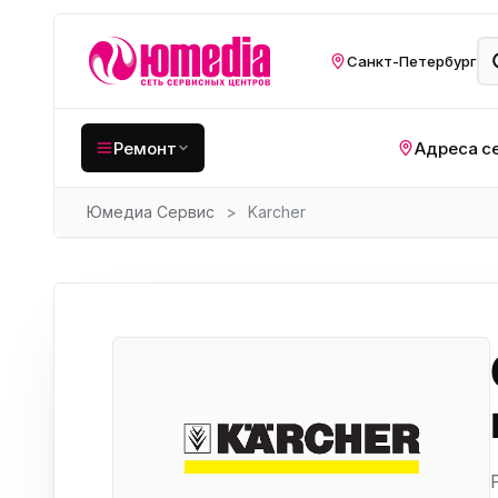
Санкт-Петербург
Ремонт
Адреса с
Юмедиа Сервис
>
Karcher
Крупная бытовая
техника
Хо
Кухонная техника
Н
ко
Мелкая цифровая
техника
Газ
Видеотехника
Вел
Компьютерная техника
Хо