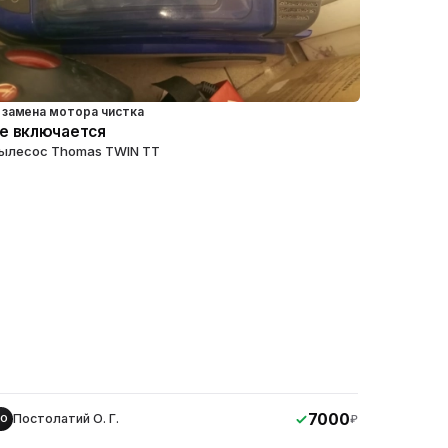
замена мотора чистка
е включается
ылесос Thomas TWIN TT
7000
Постолатий О. Г.
₽
ПО