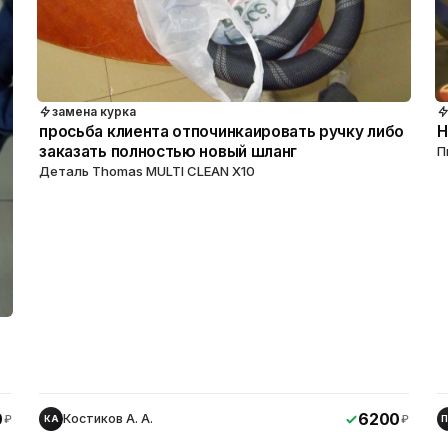
замена курка
просьба клиента отпочинкаировать ручку либо
Н
заказать полностью новый шланг
П
Деталь Thomas MULTI CLEAN X10
0
6200
Костиков А. А.
₽
₽
КА