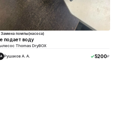
Замена помпы(насоса)
е подает воду
ылесос Thomas DryBOX
5200
Рушаков А. А.
₽
РА