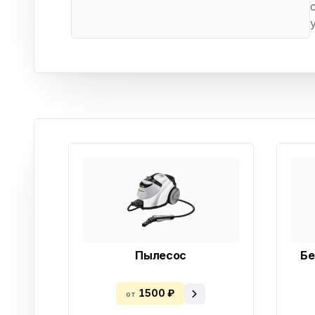
Бытовая техника
Ви
Ото
Фототехника
Оргтехника
Паро
Сушил
Аудиотехника
Электротранспорт
Электроинструмент
Бензотехника
Садовая техника
Пылесос
Бе
1500 ₽
от