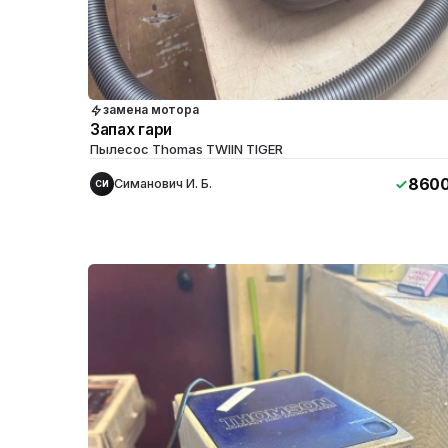
замена мотора
Запах гари
Пылесос Thomas TWIIN TIGER
860
Симанович И. Б.
СИ