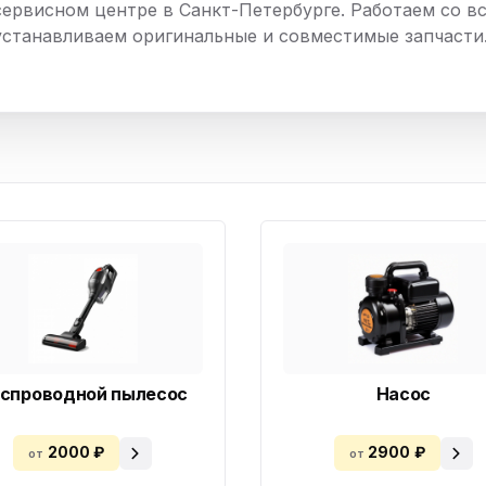
сервисном центре в Санкт-Петербурге. Работаем со в
нный шкаф
Вентиляция
Осушитель возду
устанавливаем оригинальные и совместимые запчасти
пительный
Бьюти холодильник
Водонагревате
котел
конвектомат
Бойлер
Кулер для вод
ьная машина
Тепловая завеса
спроводной пылесос
Насос
2000 ₽
2900 ₽
от
от