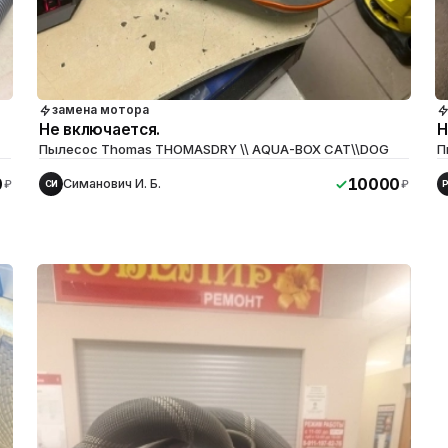
замена мотора
Не включается.
Н
Пылесос Thomas THOMASDRY \\ AQUA-BOX CAT\\DOG
П
0
10000
Симанович И. Б.
₽
₽
СИ