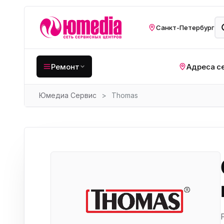
Санкт-Петербург
Ремонт
Адреса с
Юмедиа Сервис
>
Thomas
Крупная бытовая
техника
Хо
Кухонная техника
Н
ко
Мелкая цифровая
техника
Газ
Видеотехника
Вел
Компьютерная техника
Хо