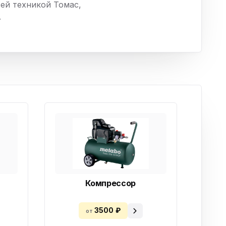
сей техникой Томас,
ха
.
ль
ы
Компрессор
3500 ₽
от