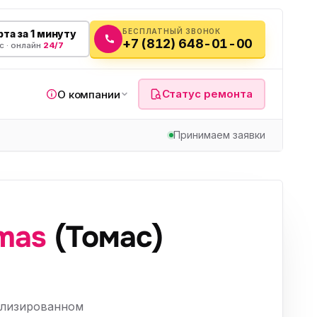
БЕСПЛАТНЫЙ ЗВОНОК
та за 1 минуту
+7 (812) 648-01-00
с · онлайн
24/7
Статус ремонта
О компании
Принимаем заявки
я
mas
(Томас)
а
вч
ализированном