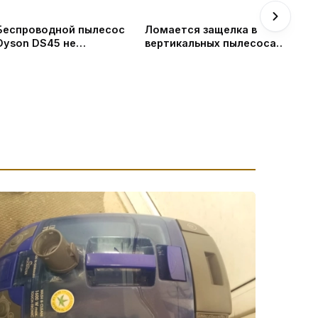
Беспроводной пылесос
Ломается защелка в
Dyson DS45 не
вертикальных пылесосах
включается | Замена АКБ
Тефаль #shortsvideo
| Чистка циклона | Ремонт
Дайсон в СПб