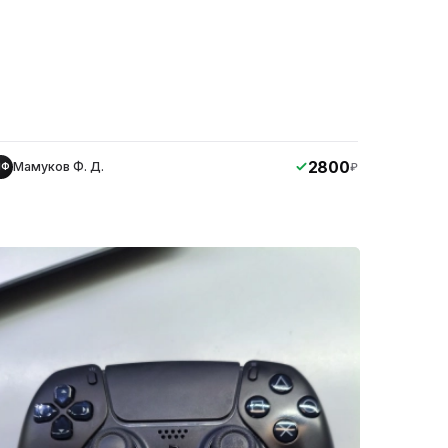
2800
Мамуков Ф. Д.
₽
МФ