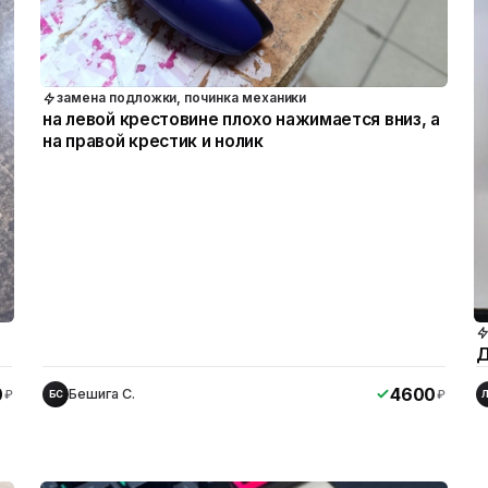
замена подложки, починка механики
на левой крестовине плохо нажимается вниз, а
на правой крестик и нолик
Д
0
4600
Бешига С.
₽
₽
БС