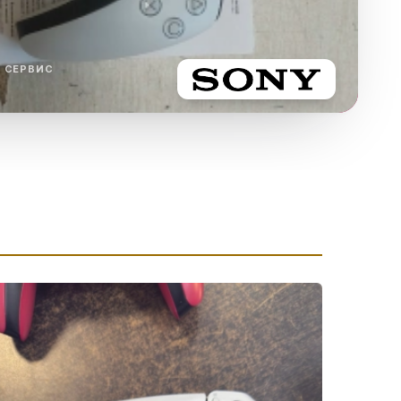
ха
ль
 СЕРВИС
ы