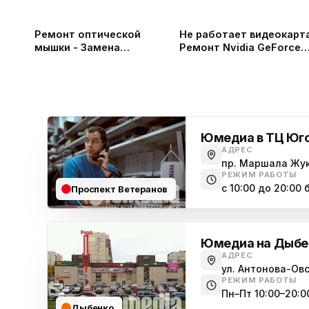
Ремонт оптической
Не работает видеокарта
мышки - Замена
Ремонт Nvidia GeForce
микропереключателя
RTX 3070 в СПб
Юмедиа в ТЦ Юг
АДРЕС
пр. Маршала Жук
РЕЖИМ РАБОТЫ
с 10:00 до 20:00
Проспект Ветеранов
Юмедиа на Дыбе
АДРЕС
ул. Антонова-Овс
РЕЖИМ РАБОТЫ
Пн–Пт 10:00–20:00
Дыбенко