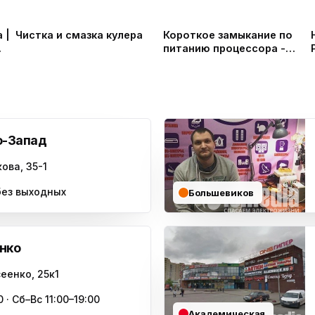
 |
Чистка и смазка кулера
Короткое замыкание по
питанию процессора -
Ремонт стабилизаторов в
СПб и Ленинградской
области
о-Запад
ова, 35-1
 без выходных
Большевиков
нко
еенко, 25к1
 · Сб–Вс 11:00–19:00
Академическая