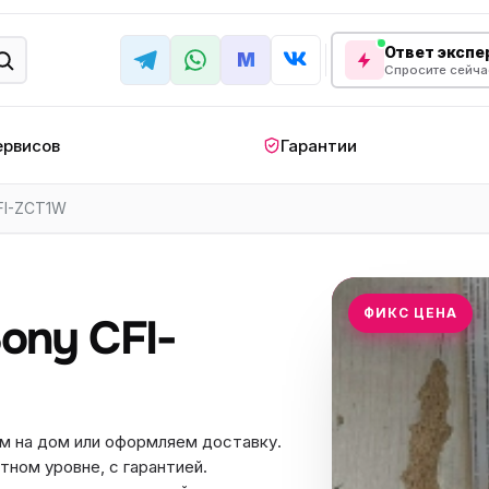
Ответ экспер
M
Спросите сейча
ервисов
Гарантии
FI-ZCT1W
КРУПНАЯ БЫТОВАЯ ТЕХНИКА
лодильник
Стиральная машина
Кондиционер
апольный
Мобильный
Посудомоечна
ФИКС ЦЕНА
ony CFI-
ндиционер
кондиционер
машина
овая плита
Варочная панель
Беговая дорожк
отренажер
Сушильный шкаф
Духовой шкаф
м на дом или оформляем доставку.
лодильная
Холодильный шкаф
Встраиваемая с
камера
тном уровне, с гарантией.