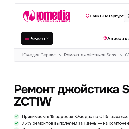
Санкт-Петербург
Ремонт
Адреса с
Юмедиа Сервис
>
Ремонт джойстиков Sony
>
C
Крупная бытовая
техника
Хо
Кухонная техника
Н
Ремонт джойстика S
ко
Мелкая цифровая
техника
Газ
ZCT1W
Видеотехника
Вел
Принимаем в 15 адресах Юмедиа по СПб, выезжае
Компьютерная техника
Хо
75% ремонтов выполняем за 1 день — на компонен