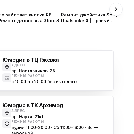
Не работает кнопка RB |
Ремонт джойстика Sony
Ремонт джойстика Xbox S
Dualshoke 4 | Правый
аналог бьет влево
Юмедиа в ТЦ Ржевка
АДРЕС
пр. Наставников, 35
РЕЖИМ РАБОТЫ
с 10:00 до 20:00 без выходных
Юмедиа в ТК Архимед
АДРЕС
пр. Науки, 21к1
РЕЖИМ РАБОТЫ
Будни 11:00–20:00 · Сб 11:00–18:00 · Вс —
выходной