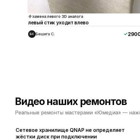
замена левого 3D аналога
левый стик уходит влево
290
Бешига С.
БС
Видео наших ремонтов
Реальные ремонты мастерами «Юмедиа» — нажм
Сетевое хранилище QNAP не определяет
жёстки диск при подключении