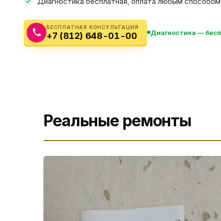
Диагностика бесплатная, оплата любым способом: 
Бытовая техника
Ви
Ото
Фототехника
БЕСПЛАТНАЯ КОНСУЛЬТАЦИЯ
Диагностика — бес
+7 (812) 648-01-00
Оргтехника
Паро
Сушил
Аудиотехника
Электротранспорт
Реальные ремонты
Электроинструмент
Бензотехника
Садовая техника