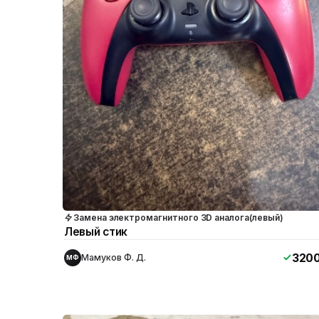
Замена электромагнитного 3D аналога(левый)
Левый стик
320
Мамуков Ф. Д.
МФ