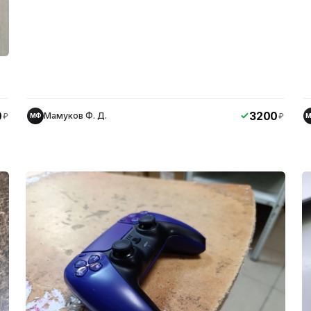
0
3200
Мамуков Ф. Д.
₽
₽
МФ