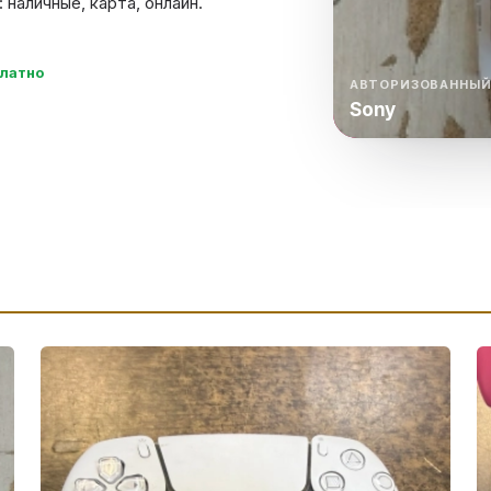
наличные, карта, онлайн.
нный шкаф
Вентиляция
Осушитель возду
пительный
Бьюти холодильник
Водонагревате
платно
котел
АВТОРИЗОВАННЫЙ
Sony
конвектомат
Бойлер
Кулер для вод
ьная машина
Тепловая завеса