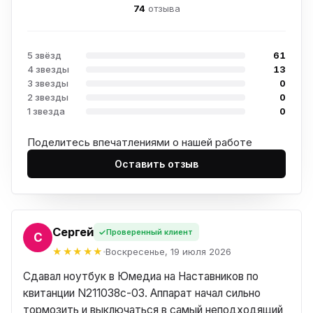
74
отзыва
5 звёзд
61
4 звезды
13
3 звезды
0
2 звезды
0
1 звезда
0
Поделитесь впечатлениями о нашей работе
Оставить отзыв
Сергей
Проверенный клиент
ЕЙ
Воскресенье, 19 июля 2026
Сдавал ноутбук в Юмедиа на Наставников по
квитанции N211038c-03. Аппарат начал сильно
тормозить и выключаться в самый неподходящий