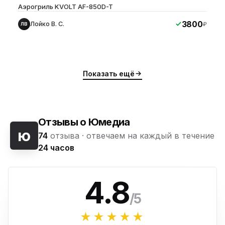
Аэрогриль KVOLT AF-850D-T
3800
Лойко В. С.
₽
ЛВ
Показать ещё
Отзывы о Юмедиа
ю
74
отзыва ·
отвечаем на каждый в течение
24 часов
4.8
/5
★★★★★