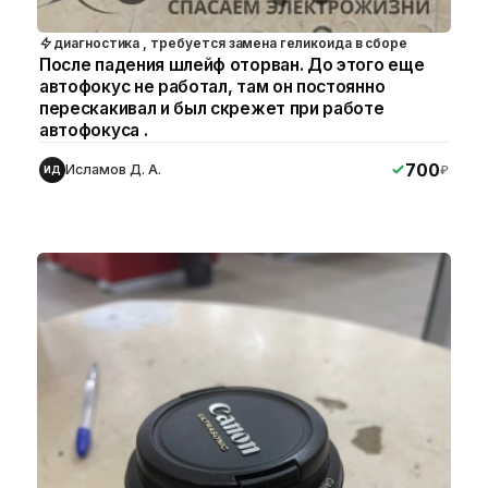
диагностика , требуется замена геликоида в сборе
После падения шлейф оторван. До этого еще
автофокус не работал, там он постоянно
перескакивал и был скрежет при работе
автофокуса .
700
Исламов Д. А.
₽
ИД