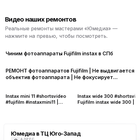
Видео наших ремонтов
Реальные ремонты мастерами «Юмедиа» —
нажмите на превью, чтобы посмотреть.
Чиним фотоаппараты Fujifilm instax в СПб
РЕМОНТ фотоаппаратов Fujifilm | Не выдвигается
объектив фотоаппарата | Не фокусирует
фотоаппарат | Не включается фотоаппарат
Fujifilm
Instax mini 11 #shortsvideo
Instax wide 300 #shortsvideo |
#fujifilm #instaxmini11 |
Fujifilm instax wide 300 | Н
Fujifilm instax mini 11 | Не
работает фотоаппарат |
включается фотоаппарат,
Ремонт фотоаппаратов
Проспект Ветеранов
мигает лампочка | Ремонт
Fujifilm в СПб
фотоаппаратов FUJIFILM
Юмедиа в ТЦ Юго-Запад
АДРЕС