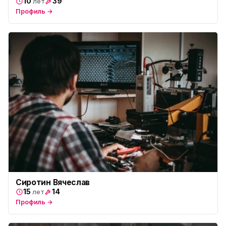
10
39
лет
Профиль →
Сиротин Вячеслав
15
14
лет
Профиль →