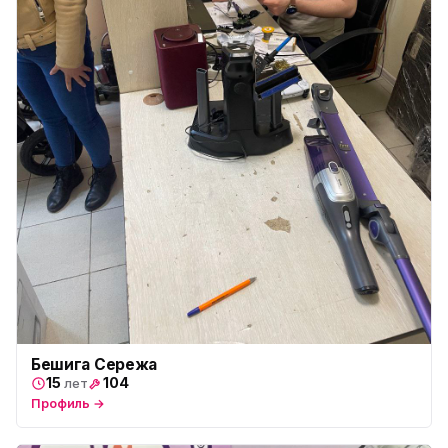
Бешига Сережа
15
104
лет
Профиль →