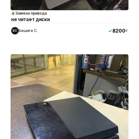
Замена привода
не читает диски
8200
Бешига С.
₽
БС