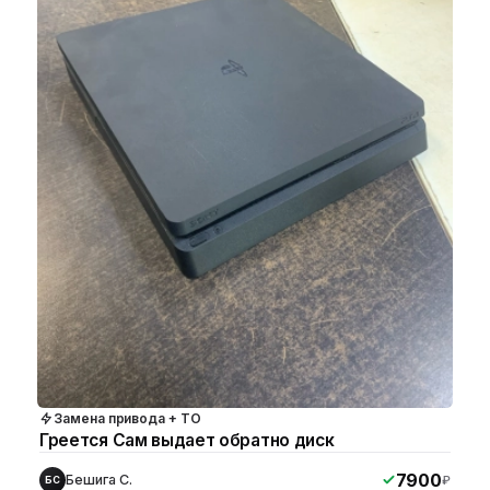
Замена привода + ТО
Греется Сам выдает обратно диск
7900
Бешига С.
₽
БС