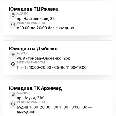
Юмедиа в ТЦ Ржевка
Юмедиа в ТК Юго-Запад
ю
АДРЕС
пр. Маршала Жукова, 35-1
пр. Наставников, 35
РЕЖИМ РАБОТЫ
Юмедиа на Космонавтов
с 10:00 до 20:00 без выходных
ю
пр. Космонавтов, 38к4
Дыбенко
Юмедиа на Международной
ю
Юмедиа на Дыбенко
ул. Белы Куна, 24к1
АДРЕС
ул. Антонова-Овсеенко, 25к1
Юмедиа в Купчино
ю
РЕЖИМ РАБОТЫ
ул. Будапештская, 87-3
Пн–Пт 10:00–20:00 · Сб–Вс 11:00–19:00
Академическая
Юмедиа Сервис в Колпино
ю
ул. Тверская 60, Колпино
Юмедиа в ТК Архимед
Юмедиа во Всеволожске
АДРЕС
ю
пр. Науки, 21к1
пр. Христиновский 28, Всеволожск
РЕЖИМ РАБОТЫ
Будни 11:00–20:00 · Сб 11:00–18:00 · Вс —
выходной