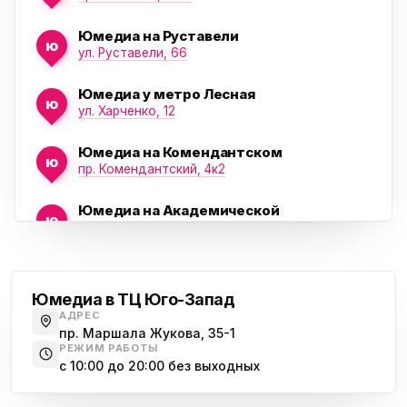
Юмедиа на Руставели
ю
ул. Руставели, 66
Юмедиа у метро Лесная
ю
ул. Харченко, 12
Юмедиа на Комендантском
ю
пр. Комендантский, 4к2
Юмедиа на Академической
ю
пр. Науки, 21к1
Проспект Ветеранов
Юмедиа на Васильевском острове
ю
Морская набережная, 35
Юмедиа в ТЦ Юго-Запад
АДРЕС
Юмедиа на Наставников
пр. Маршала Жукова, 35-1
ю
пр. Наставников 35
РЕЖИМ РАБОТЫ
с 10:00 до 20:00 без выходных
Юмедиа на Дыбенко
Большевиков
ю
ул. Антонова-Овсеенко, 25к1