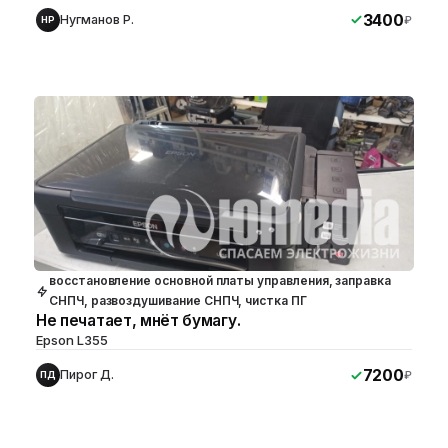
3400
Нугманов Р.
₽
НР
восстановление основной платы управления, заправка
СНПЧ, развоздушивание СНПЧ, чистка ПГ
Не печатает, мнёт бумагу.
Epson L355
7200
Пирог Д.
₽
ПД