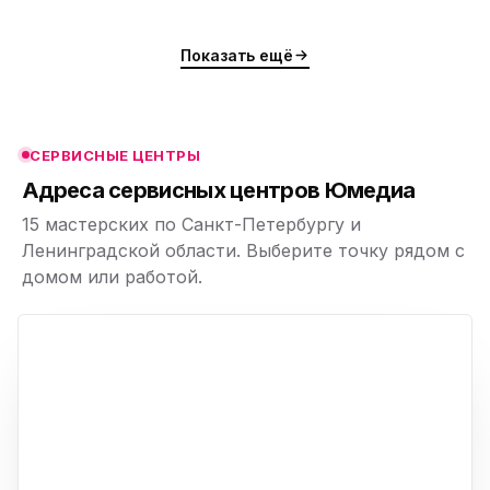
ю
ю
Показать ещё
ю
ю
СЕРВИСНЫЕ ЦЕНТРЫ
ю
Адреса сервисных центров Юмедиа
15 мастерских по Санкт-Петербургу и
Ленинградской области. Выберите точку рядом с
домом или работой.
ю
p,
+
−
ю